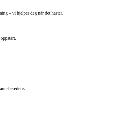
ing – vi hjelper deg når det haster.
 oppstart.
tvannsberedere.