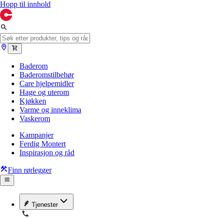
Hopp til innhold
Baderom
Baderomstilbehør
Care hjelpemidler
Hage og uterom
Kjøkken
Varme og inneklima
Vaskerom
Kampanjer
Ferdig Montert
Inspirasjon og råd
Finn rørlegger
Tjenester