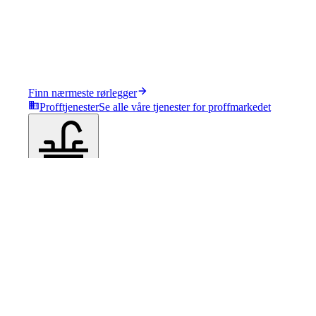
Finn nærmeste rørlegger
Profftjenester
Se alle våre tjenester for proffmarkedet
Produkter