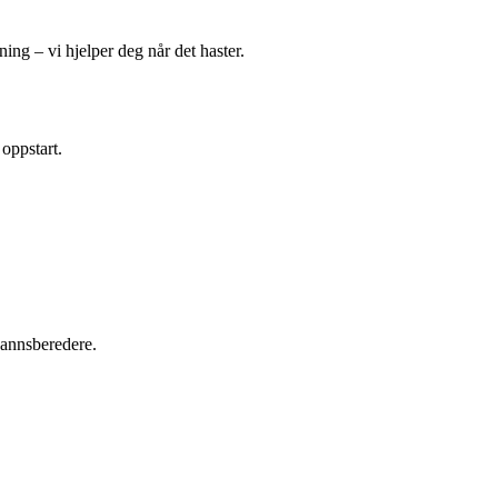
ing – vi hjelper deg når det haster.
 oppstart.
tvannsberedere.