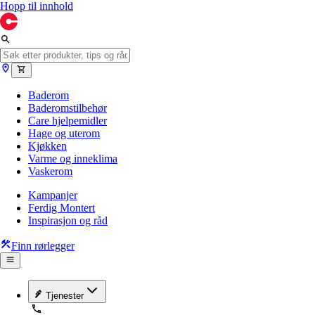
Hopp til innhold
Baderom
Baderomstilbehør
Care hjelpemidler
Hage og uterom
Kjøkken
Varme og inneklima
Vaskerom
Kampanjer
Ferdig Montert
Inspirasjon og råd
Finn rørlegger
Tjenester