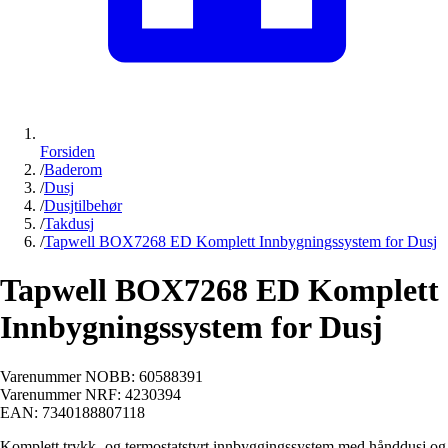
Forsiden
/
Baderom
/
Dusj
/
Dusjtilbehør
/
Takdusj
/
Tapwell BOX7268 ED Komplett Innbygningssystem for Dusj
Tapwell BOX7268 ED Komplett
Innbygningssystem for Dusj
Varenummer NOBB:
60588391
Varenummer NRF:
4230394
EAN:
7340188807118
Komplett trykk- og termostatstyrt innbyggingssystem med hånddusj og