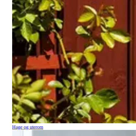
Hage og uterom