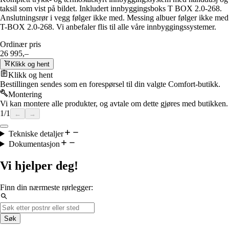
taksil som vist på bildet. Inkludert innbyggingsboks T BOX 2.0-268.
Anslutningsrør i vegg følger ikke med. Messing albuer følger ikke med
T-BOX 2.0-268. Vi anbefaler flis til alle våre innbyggingssystemer.
Ordinær pris
26 995,–
Klikk og hent
Klikk og hent
Bestillingen sendes som en forespørsel til din valgte Comfort-butikk.
Montering
Vi kan montere alle produkter, og avtale om dette gjøres med butikken.
1
/
1
←
→
Tekniske detaljer
Dokumentasjon
Vi hjelper deg!
Finn din nærmeste rørlegger:
Søk