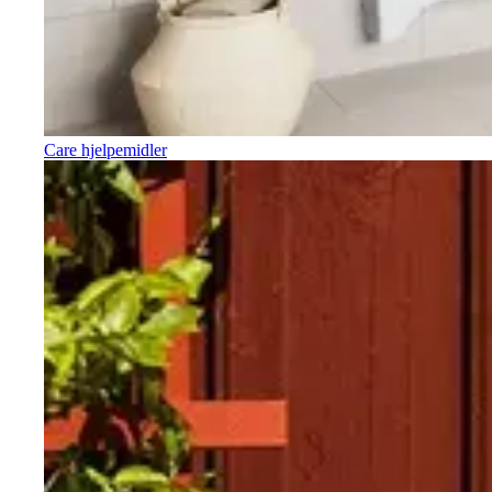
Care hjelpemidler