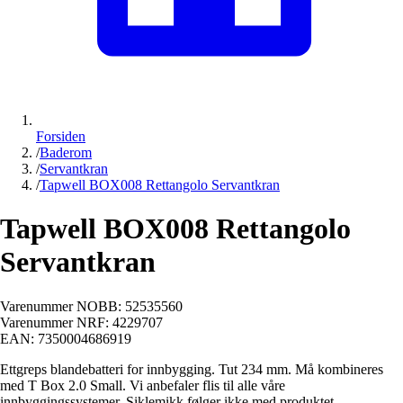
Forsiden
/
Baderom
/
Servantkran
/
Tapwell BOX008 Rettangolo Servantkran
Tapwell BOX008 Rettangolo
Servantkran
Varenummer NOBB:
52535560
Varenummer NRF:
4229707
EAN:
7350004686919
Ettgreps blandebatteri for innbygging. Tut 234 mm. Må kombineres
med T Box 2.0 Small. Vi anbefaler flis til alle våre
innbyggingssystemer. Siklemikk følger ikke med produktet.