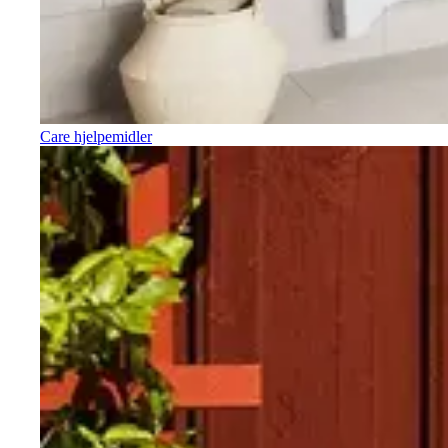
Care hjelpemidler