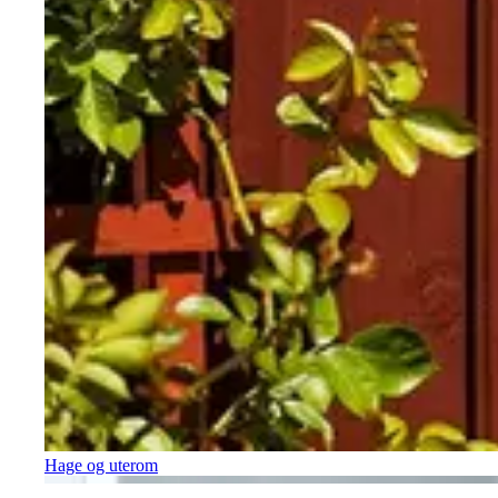
Hage og uterom