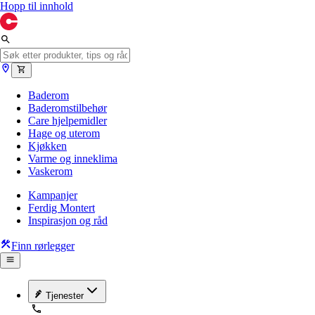
Hopp til innhold
Baderom
Baderomstilbehør
Care hjelpemidler
Hage og uterom
Kjøkken
Varme og inneklima
Vaskerom
Kampanjer
Ferdig Montert
Inspirasjon og råd
Finn rørlegger
Tjenester