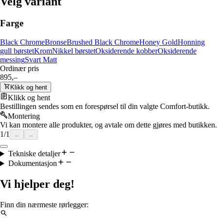
Velg variant
Farge
Black Chrome
Bronse
Brushed Black Chrome
Honey Gold
Honning
gull børstet
Krom
Nikkel børstet
Oksiderende kobber
Oksiderende
messing
Svart Matt
Ordinær pris
895,–
Klikk og hent
Klikk og hent
Bestillingen sendes som en forespørsel til din valgte Comfort-butikk.
Montering
Vi kan montere alle produkter, og avtale om dette gjøres med butikken.
1
/
1
←
→
Tekniske detaljer
Dokumentasjon
Vi hjelper deg!
Finn din nærmeste rørlegger: