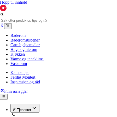
Hopp til innhold
Baderom
Baderomstilbehør
Care hjelpemidler
Hage og uterom
Kjøkken
Varme og inneklima
Vaskerom
Kampanjer
Ferdig Montert
Inspirasjon og råd
Finn rørlegger
Tjenester