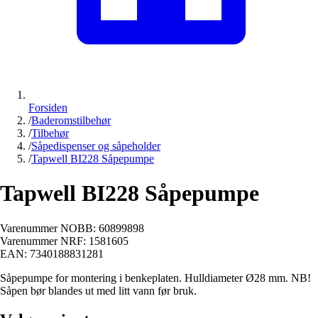
Forsiden
/
Baderomstilbehør
/
Tilbehør
/
Såpedispenser og såpeholder
/
Tapwell BI228 Såpepumpe
Tapwell BI228 Såpepumpe
Varenummer NOBB:
60899898
Varenummer NRF:
1581605
EAN:
7340188831281
Såpepumpe for montering i benkeplaten. Hulldiameter Ø28 mm. NB!
Såpen bør blandes ut med litt vann før bruk.