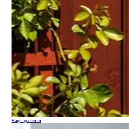
Hage og uterom