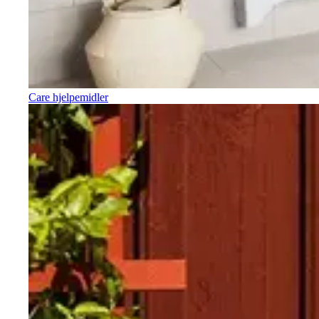
Care hjelpemidler