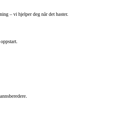
ing – vi hjelper deg når det haster.
 oppstart.
tvannsberedere.