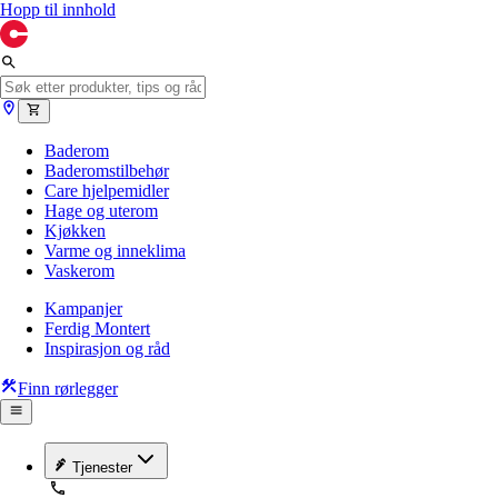
Hopp til innhold
Baderom
Baderomstilbehør
Care hjelpemidler
Hage og uterom
Kjøkken
Varme og inneklima
Vaskerom
Kampanjer
Ferdig Montert
Inspirasjon og råd
Finn rørlegger
Tjenester