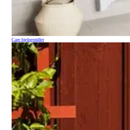
Care hjelpemidler