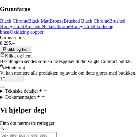
Grunnfarge
Black Chrome
Black Matt
Bronze
Brushed Black Chrome
Brushed
Honey Gold
Brushed Nickel
Chrome
Honey Gold
Oxidizing
brass
Oxidizing copper
Ordinær pris
8 295,–
Klikk og hent
Klikk og hent
Bestillingen sendes som en forespørsel til din valgte Comfort-butikk.
Montering
Vi kan montere alle produkter, og avtale om dette gjøres med butikken.
1
/
1
←
→
Tekniske detaljer
Dokumentasjon
Vi hjelper deg!
Finn din nærmeste rørlegger: