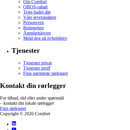
Om Comfort
OBOS-rabatt
Tegn badet ditt
Våre leverandører
Personvern
Betingelser
Åpenhetsloven
Meld deg på nyhetsbrev
Tjenester
Tjenester privat
Tjenester proff
Finn nærmeste rørlegger
Kontakt din rørlegger
For tilbud, råd eller andre spørsmål
– kontakt din lokale rørlegger
Finn rørlegger
Copyright ©
2026
Comfort