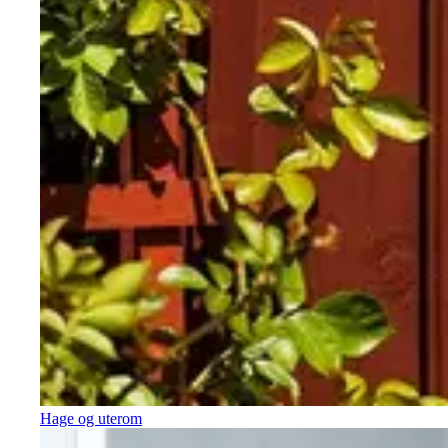
Hage og uterom