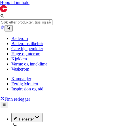
Hopp til innhold
Baderom
Baderomstilbehør
Care hjelpemidler
Hage og uterom
Kjøkken
Varme og inneklima
Vaskerom
Kampanjer
Ferdig Montert
Inspirasjon og råd
Finn rørlegger
Tjenester