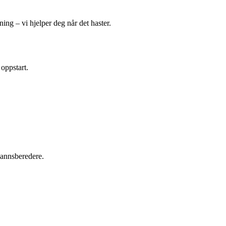
ing – vi hjelper deg når det haster.
 oppstart.
tvannsberedere.