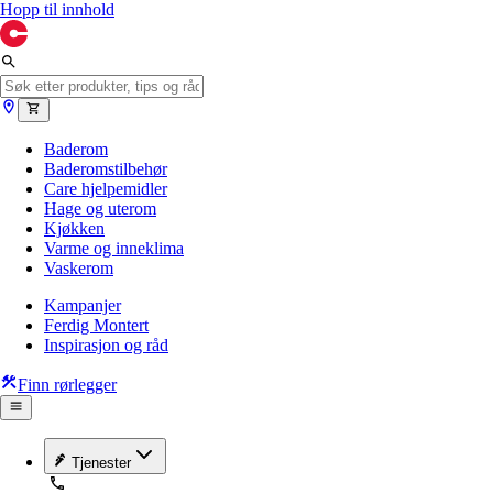
Hopp til innhold
Baderom
Baderomstilbehør
Care hjelpemidler
Hage og uterom
Kjøkken
Varme og inneklima
Vaskerom
Kampanjer
Ferdig Montert
Inspirasjon og råd
Finn rørlegger
Tjenester