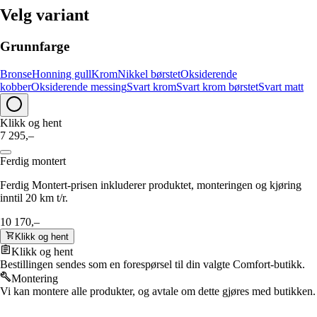
Velg variant
Grunnfarge
Bronse
Honning gull
Krom
Nikkel børstet
Oksiderende
kobber
Oksiderende messing
Svart krom
Svart krom børstet
Svart matt
Klikk og hent
7 295,–
Ferdig montert
Ferdig Montert-prisen inkluderer produktet, monteringen og kjøring
inntil 20 km t/r.
10 170,–
Klikk og hent
Klikk og hent
Bestillingen sendes som en forespørsel til din valgte Comfort-butikk.
Montering
Vi kan montere alle produkter, og avtale om dette gjøres med butikken.