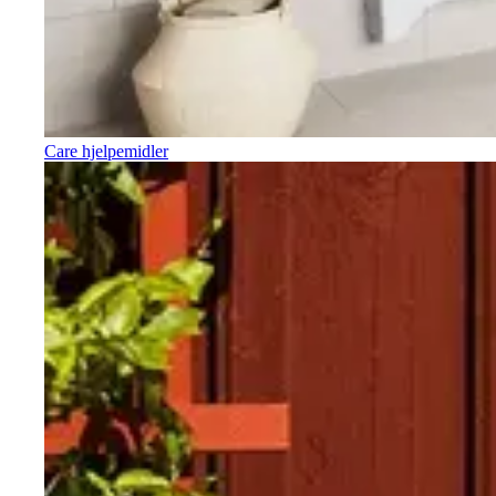
Care hjelpemidler