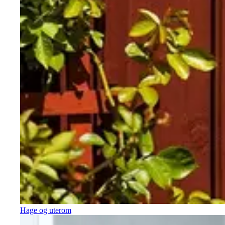
Hage og uterom