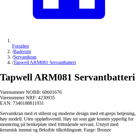
Forsiden
/
Baderom
/
Servantkran
/
Tapwell ARM081 Servantbatteri
Tapwell ARM081 Servantbatteri
Varenummer NOBB:
60601676
Varenummer NRF:
4230935
EAN:
7340188811931
Servantkran med et stilrent og moderne design med ett-greps betjening,
høy modell. Uten oppløftsventil. Høy tut som gjør kranen ypperlig for
montering på benkeplate med frittstående servant. Utstyrt med
keramisk innmat og fleksible tilkoblingsrør. Farge: Bronze