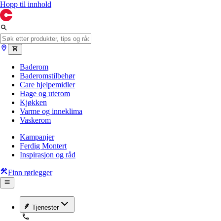
Hopp til innhold
Baderom
Baderomstilbehør
Care hjelpemidler
Hage og uterom
Kjøkken
Varme og inneklima
Vaskerom
Kampanjer
Ferdig Montert
Inspirasjon og råd
Finn rørlegger
Tjenester