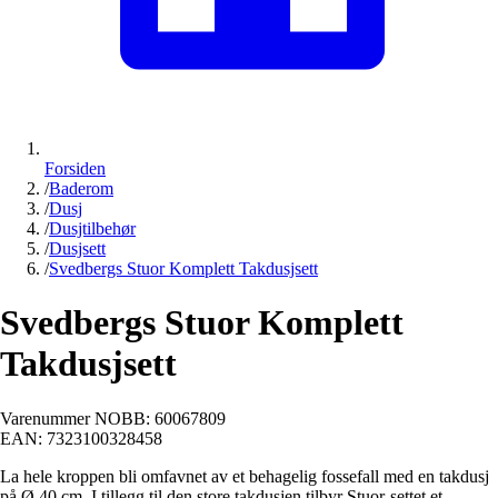
Forsiden
/
Baderom
/
Dusj
/
Dusjtilbehør
/
Dusjsett
/
Svedbergs Stuor Komplett Takdusjsett
Svedbergs Stuor Komplett
Takdusjsett
Varenummer NOBB:
60067809
EAN:
7323100328458
La hele kroppen bli omfavnet av et behagelig fossefall med en takdusj
på Ø 40 cm. I tillegg til den store takdusjen tilbyr Stuor-settet et