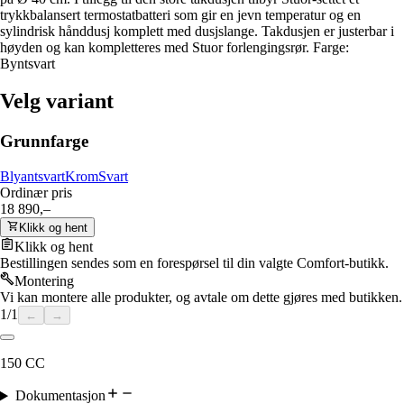
trykkbalansert termostatbatteri som gir en jevn temperatur og en
sylindrisk hånddusj komplett med dusjslange. Takdusjen er justerbar i
høyden og kan kompletteres med Stuor forlengingsrør. Farge:
Byntsvart
Velg variant
Grunnfarge
Blyantsvart
Krom
Svart
Ordinær pris
18 890,–
Klikk og hent
Klikk og hent
Bestillingen sendes som en forespørsel til din valgte Comfort-butikk.
Montering
Vi kan montere alle produkter, og avtale om dette gjøres med butikken.
1
/
1
←
→
150 CC
Dokumentasjon