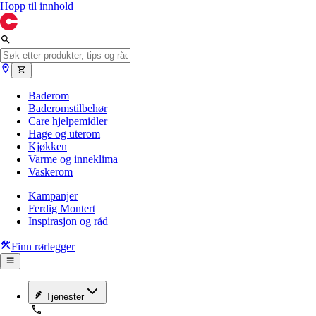
Hopp til innhold
Baderom
Baderomstilbehør
Care hjelpemidler
Hage og uterom
Kjøkken
Varme og inneklima
Vaskerom
Kampanjer
Ferdig Montert
Inspirasjon og råd
Finn rørlegger
Tjenester