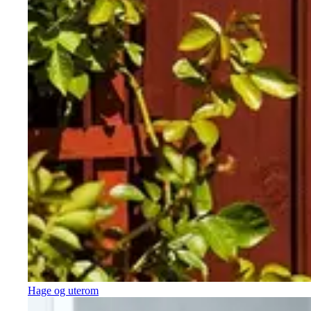
Hage og uterom