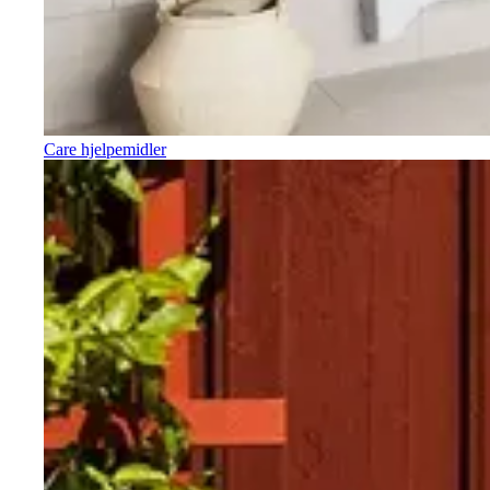
Care hjelpemidler