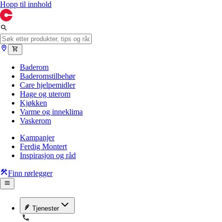
Hopp til innhold
Baderom
Baderomstilbehør
Care hjelpemidler
Hage og uterom
Kjøkken
Varme og inneklima
Vaskerom
Kampanjer
Ferdig Montert
Inspirasjon og råd
Finn rørlegger
Tjenester