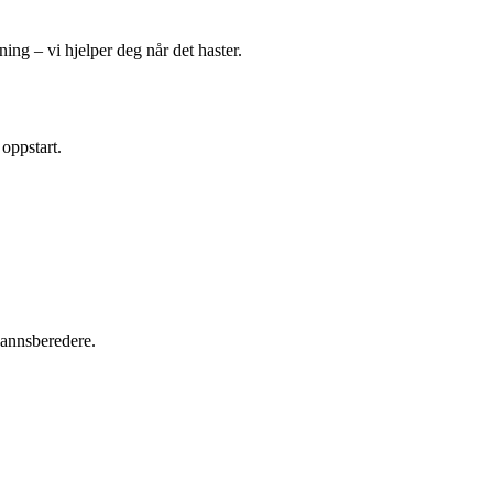
ing – vi hjelper deg når det haster.
 oppstart.
tvannsberedere.