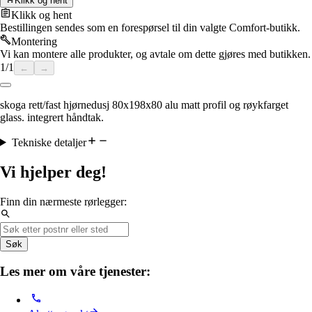
Klikk og hent
Klikk og hent
Bestillingen sendes som en forespørsel til din valgte Comfort-butikk.
Montering
Vi kan montere alle produkter, og avtale om dette gjøres med butikken.
1
/
1
←
→
skoga rett/fast hjørnedusj 80x198x80 alu matt profil og røykfarget
glass. integrert håndtak.
Tekniske detaljer
Vi hjelper deg!
Finn din nærmeste rørlegger:
Søk
Les mer om våre tjenester: