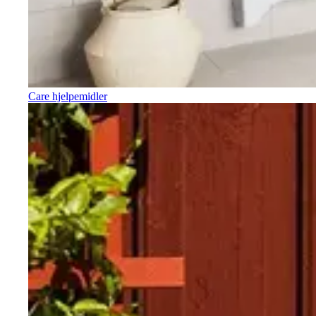
Care hjelpemidler