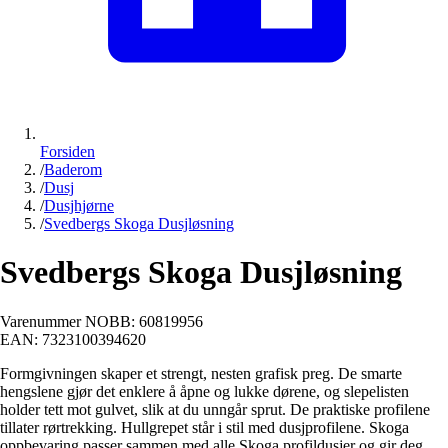
Forsiden
/
Baderom
/
Dusj
/
Dusjhjørne
/
Svedbergs Skoga Dusjløsning
Svedbergs Skoga Dusjløsning
Varenummer NOBB:
60819956
EAN:
7323100394620
Formgivningen skaper et strengt, nesten grafisk preg. De smarte
hengslene gjør det enklere å åpne og lukke dørene, og slepelisten
holder tett mot gulvet, slik at du unngår sprut. De praktiske profilene
tillater rørtrekking. Hullgrepet står i stil med dusjprofilene. Skoga
oppbevaring passer sammen med alle Skoga profildusjer og gir deg