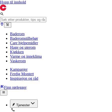
Hopp til innhold
Baderom
Baderomstilbehør
Care hjelpemidler
Hage og uterom
Kjøkken
Varme og inneklima
Vaskerom
Kampanjer
Ferdig Montert
Inspirasjon og råd
Finn rørlegger
Tjenester