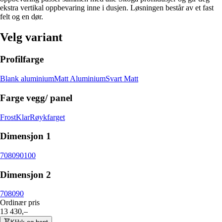
ekstra vertikal oppbevaring inne i dusjen. Løsningen består av et fast
felt og en dør.
Velg variant
Profilfarge
Blank aluminium
Matt Aluminium
Svart Matt
Farge vegg/ panel
Frost
Klar
Røykfarget
Dimensjon 1
70
80
90
100
Dimensjon 2
70
80
90
Ordinær pris
13 430,–