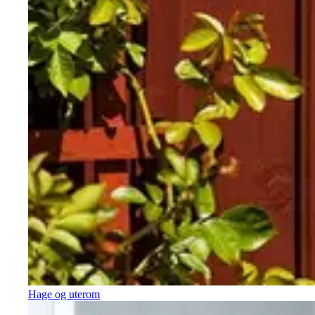
Hage og uterom