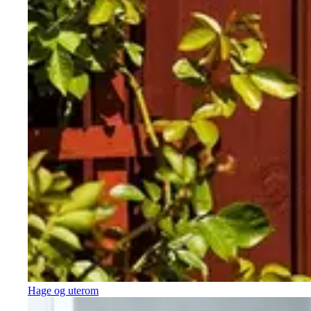
Hage og uterom