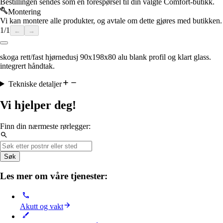
Bestillingen sendes som en forespørsel til din valgte Comfort-butikk.
Montering
Vi kan montere alle produkter, og avtale om dette gjøres med butikken.
1
/
1
←
→
skoga rett/fast hjørnedusj 90x198x80 alu blank profil og klart glass.
integrert håndtak.
Tekniske detaljer
Vi hjelper deg!
Finn din nærmeste rørlegger:
Søk
Les mer om våre tjenester:
Akutt og vakt