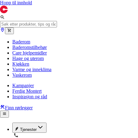
Hopp til innhold
Baderom
Baderomstilbehør
Care hjelpemidler
Hage og uterom
Kjøkken
Varme og inneklima
Vaskerom
Kampanjer
Ferdig Montert
Inspirasjon og råd
Finn rørlegger
Tjenester