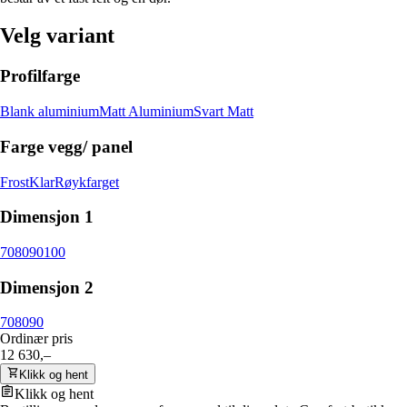
Velg variant
Profilfarge
Blank aluminium
Matt Aluminium
Svart Matt
Farge vegg/ panel
Frost
Klar
Røykfarget
Dimensjon 1
70
80
90
100
Dimensjon 2
70
80
90
Ordinær pris
12 630,–
Klikk og hent
Klikk og hent