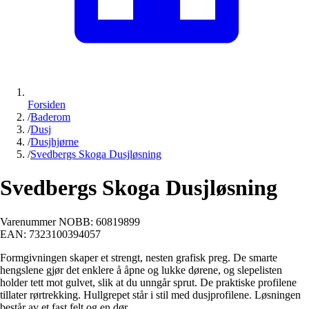
Forsiden
/
Baderom
/
Dusj
/
Dusjhjørne
/
Svedbergs Skoga Dusjløsning
Svedbergs Skoga Dusjløsning
Varenummer NOBB:
60819899
EAN:
7323100394057
Formgivningen skaper et strengt, nesten grafisk preg. De smarte
hengslene gjør det enklere å åpne og lukke dørene, og slepelisten
holder tett mot gulvet, slik at du unngår sprut. De praktiske profilene
tillater rørtrekking. Hullgrepet står i stil med dusjprofilene. Løsningen
består av et fast felt og en dør.