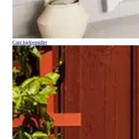
Care hjelpemidler