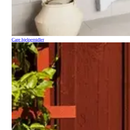
Care hjelpemidler