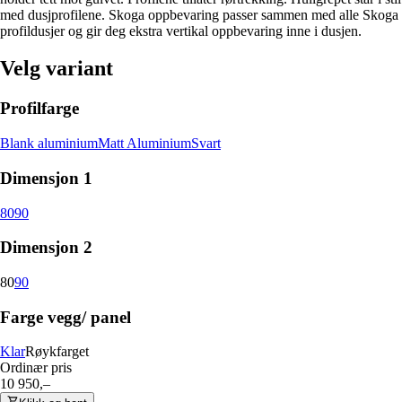
med dusjprofilene. Skoga oppbevaring passer sammen med alle Skoga
profildusjer og gir deg ekstra vertikal oppbevaring inne i dusjen.
Velg variant
Profilfarge
Blank aluminium
Matt Aluminium
Svart
Dimensjon 1
80
90
Dimensjon 2
80
90
Farge vegg/ panel
Klar
Røykfarget
Ordinær pris
10 950,–