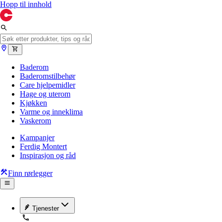
Hopp til innhold
Baderom
Baderomstilbehør
Care hjelpemidler
Hage og uterom
Kjøkken
Varme og inneklima
Vaskerom
Kampanjer
Ferdig Montert
Inspirasjon og råd
Finn rørlegger
Tjenester