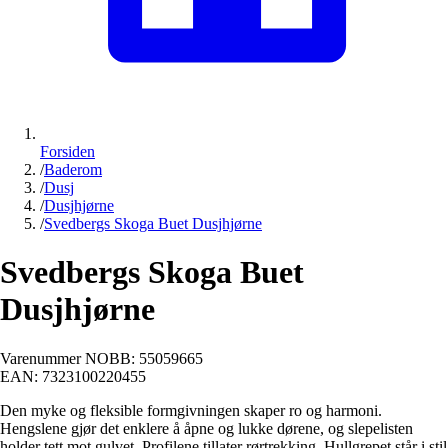
Forsiden
/
Baderom
/
Dusj
/
Dusjhjørne
/
Svedbergs Skoga Buet Dusjhjørne
Svedbergs Skoga Buet
Dusjhjørne
Varenummer NOBB:
55059665
EAN:
7323100220455
Den myke og fleksible formgivningen skaper ro og harmoni.
Hengslene gjør det enklere å åpne og lukke dørene, og slepelisten
holder tett mot gulvet. Profilene tillater rørtrekking. Hullgrepet står i stil