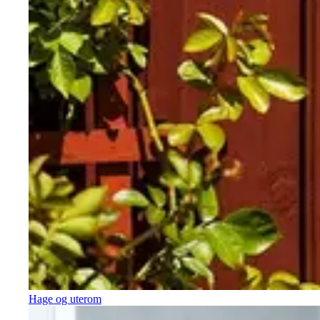
Hage og uterom