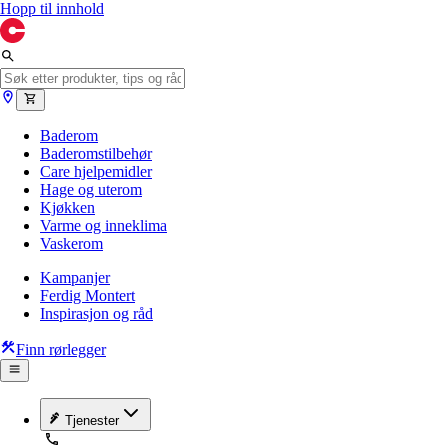
Hopp til innhold
Baderom
Baderomstilbehør
Care hjelpemidler
Hage og uterom
Kjøkken
Varme og inneklima
Vaskerom
Kampanjer
Ferdig Montert
Inspirasjon og råd
Finn rørlegger
Tjenester