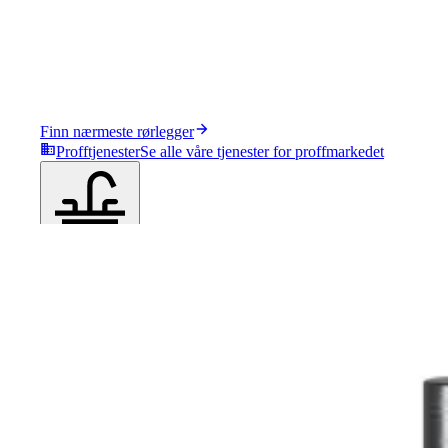
Finn nærmeste rørlegger
Profftjenester
Se alle våre tjenester for proffmarkedet
Produkter