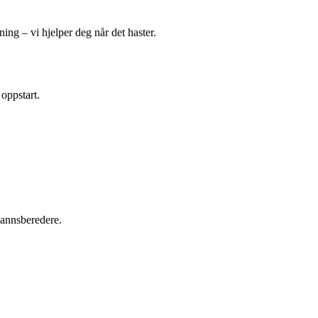
ing – vi hjelper deg når det haster.
 oppstart.
tvannsberedere.