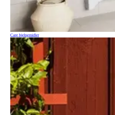
Care hjelpemidler