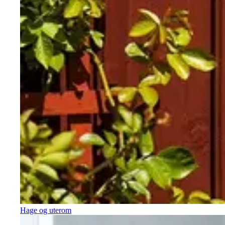
Hage og uterom