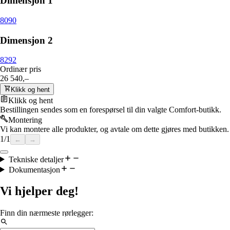
Dimensjon 1
80
90
Dimensjon 2
82
92
Ordinær pris
26 540,–
Klikk og hent
Klikk og hent
Bestillingen sendes som en forespørsel til din valgte Comfort-butikk.
Montering
Vi kan montere alle produkter, og avtale om dette gjøres med butikken.
1
/
1
←
→
Tekniske detaljer
Dokumentasjon
Vi hjelper deg!
Finn din nærmeste rørlegger: