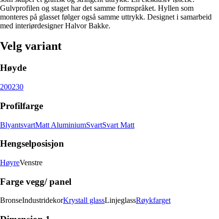
Gulvprofilen og staget har det samme formspråket. Hyllen som
monteres på glasset følger også samme uttrykk. Designet i samarbeid
med interiørdesigner Halvor Bakke.
Velg variant
Høyde
200
230
Profilfarge
Blyantsvart
Matt Aluminium
Svart
Svart Matt
Hengselposisjon
Høyre
Venstre
Farge vegg/ panel
Bronse
Industridekor
Krystall glass
Linjeglass
Røykfarget