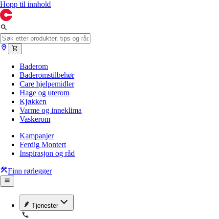
Hopp til innhold
Baderom
Baderomstilbehør
Care hjelpemidler
Hage og uterom
Kjøkken
Varme og inneklima
Vaskerom
Kampanjer
Ferdig Montert
Inspirasjon og råd
Finn rørlegger
Tjenester