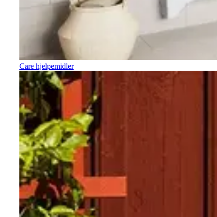
Care hjelpemidler