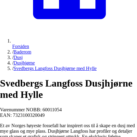
Forsiden
/
Baderom
/
Dusj
/
Dusjhjørne
/
Svedbergs Langfoss Dusjhjørne med Hylle
Svedbergs Langfoss Dusjhjørne
med Hylle
Varenummer NOBB:
60011054
EAN:
7323100320049
Et av Norges høyeste fossefall har inspirert oss til å skape en dusj med
mye glass og mye plass. Dusjhjørne Langfoss har profiler og detaljer
som skaper et grafisk og stringent uttrykk. En eksklusiv følelse.