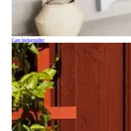
Care hjelpemidler