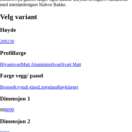
med interiørdesigner Halvor Bakke.
Velg variant
Høyde
200
230
Profilfarge
Blyantsvart
Matt Aluminium
Svart
Svart Matt
Farge vegg/ panel
Bronse
Krystall glass
Linjeglass
Røykfarget
Dimensjon 1
08
80
90
Dimensjon 2