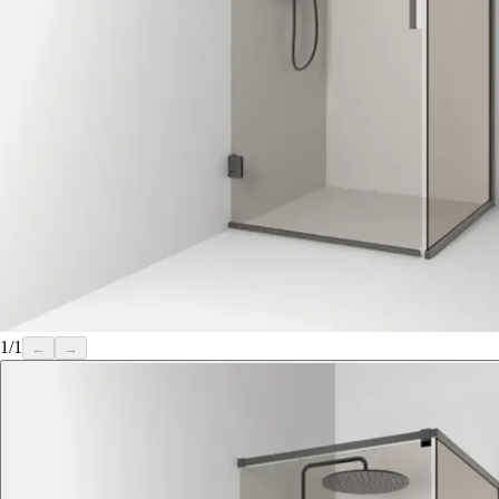
1
/
1
←
→