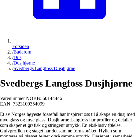
Forsiden
/
Baderom
/
Dusj
/
Dusjhjørne
/
Svedbergs Langfoss Dusjhjørne
Svedbergs Langfoss Dusjhjørne
Varenummer NOBB:
60144446
EAN:
7323100354099
Et av Norges høyeste fossefall har inspirert oss til å skape en dusj med
mye glass og mye plass. Dusjhjørne Langfoss har profiler og detaljer
som skaper et grafisk og stringent uttrykk. En eksklusiv følelse.
Gulvprofilen og staget har det samme formspråket. Hyllen som
monteres på glasset følger også samme uttrykk. Designet i samarbeid