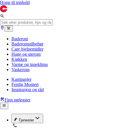
Hopp til innhold
Baderom
Baderomstilbehør
Care hjelpemidler
Hage og uterom
Kjøkken
Varme og inneklima
Vaskerom
Kampanjer
Ferdig Montert
Inspirasjon og råd
Finn rørlegger
Tjenester