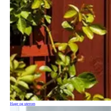
Hage og uterom