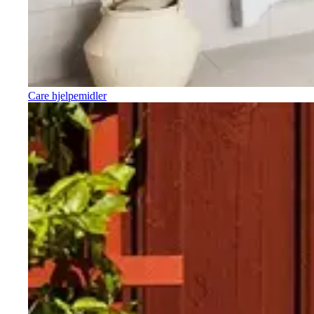
Care hjelpemidler