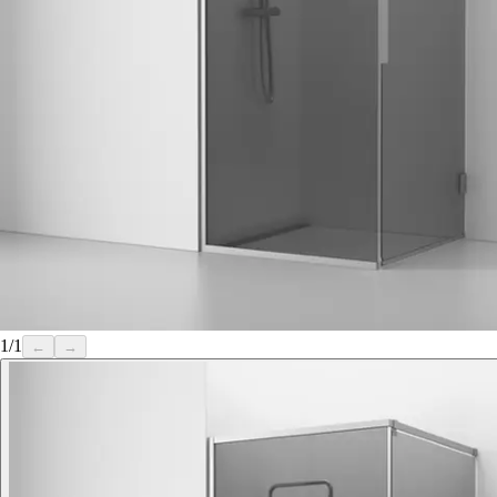
1
/
1
←
→