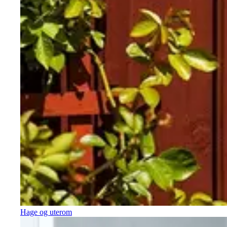
Hage og uterom