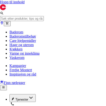
Hopp til innhold
Baderom
Baderomstilbehør
Care hjelpemidler
Hage og uterom
Kjøkken
Varme og inneklima
Vaskerom
Kampanjer
Ferdig Montert
Inspirasjon og råd
Finn rørlegger
Tjenester