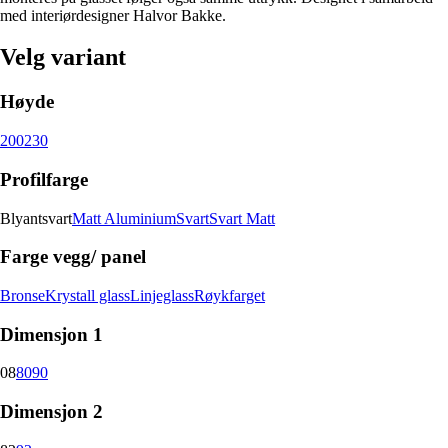
med interiørdesigner Halvor Bakke.
Velg variant
Høyde
200
230
Profilfarge
Blyantsvart
Matt Aluminium
Svart
Svart Matt
Farge vegg/ panel
Bronse
Krystall glass
Linjeglass
Røykfarget
Dimensjon 1
08
80
90
Dimensjon 2