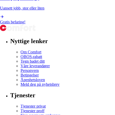
Uansett jobb, stor eller liten
Gratis befaring!
Nyttige lenker
Om Comfort
OBOS-rabatt
Tegn badet ditt
Våre leverandører
Personvern
Betingelser
Åpenhetsloven
Meld deg på nyhetsbrev
Tjenester
Tjenester privat
Tjenester proff