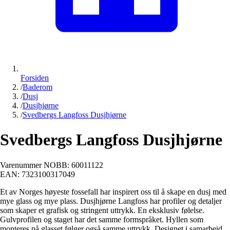
Forsiden
/
Baderom
/
Dusj
/
Dusjhjørne
/
Svedbergs Langfoss Dusjhjørne
Svedbergs Langfoss Dusjhjørne
Varenummer NOBB:
60011122
EAN:
7323100317049
Et av Norges høyeste fossefall har inspirert oss til å skape en dusj med
mye glass og mye plass. Dusjhjørne Langfoss har profiler og detaljer
som skaper et grafisk og stringent uttrykk. En eksklusiv følelse.
Gulvprofilen og staget har det samme formspråket. Hyllen som
monteres på glasset følger også samme uttrykk. Designet i samarbeid