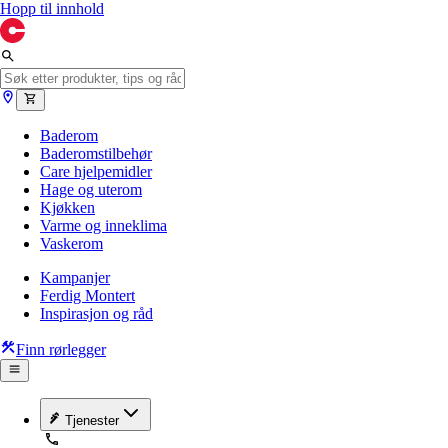
Hopp til innhold
Baderom
Baderomstilbehør
Care hjelpemidler
Hage og uterom
Kjøkken
Varme og inneklima
Vaskerom
Kampanjer
Ferdig Montert
Inspirasjon og råd
Finn rørlegger
Tjenester