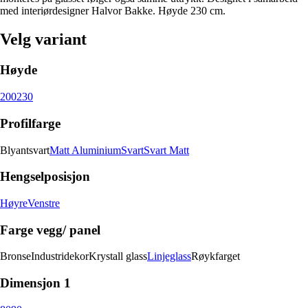
med interiørdesigner Halvor Bakke. Høyde 230 cm.
Velg variant
Høyde
200
230
Profilfarge
Blyantsvart
Matt Aluminium
Svart
Svart Matt
Hengselposisjon
Høyre
Venstre
Farge vegg/ panel
Bronse
Industridekor
Krystall glass
Linjeglass
Røykfarget
Dimensjon 1