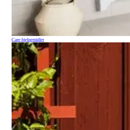
Care hjelpemidler