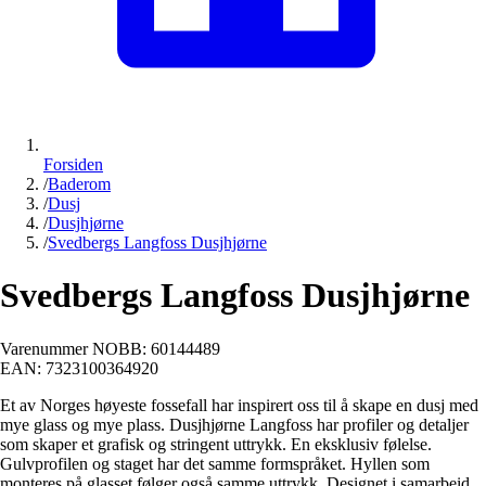
Forsiden
/
Baderom
/
Dusj
/
Dusjhjørne
/
Svedbergs Langfoss Dusjhjørne
Svedbergs Langfoss Dusjhjørne
Varenummer NOBB:
60144489
EAN:
7323100364920
Et av Norges høyeste fossefall har inspirert oss til å skape en dusj med
mye glass og mye plass. Dusjhjørne Langfoss har profiler og detaljer
som skaper et grafisk og stringent uttrykk. En eksklusiv følelse.
Gulvprofilen og staget har det samme formspråket. Hyllen som
monteres på glasset følger også samme uttrykk. Designet i samarbeid