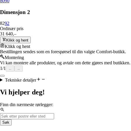
80
90
Dimensjon 2
82
92
Ordinær pris
31 640,–
Klikk og hent
Klikk og hent
Bestillingen sendes som en forespørsel til din valgte Comfort-butikk.
Montering
Vi kan montere alle produkter, og avtale om dette gjøres med butikken.
1
/
1
←
→
Tekniske detaljer
Vi hjelper deg!
Finn din nærmeste rørlegger:
Søk