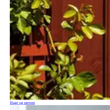
Hage og uterom