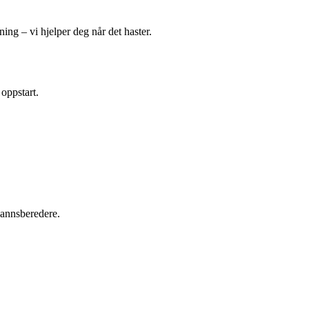
ing – vi hjelper deg når det haster.
 oppstart.
tvannsberedere.