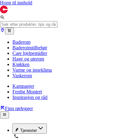
Hopp til innhold
Baderom
Baderomstilbehør
Care hjelpemidler
Hage og uterom
Kjøkken
Varme og inneklima
Vaskerom
Kampanjer
Ferdig Montert
Inspirasjon og råd
Finn rørlegger
Tjenester