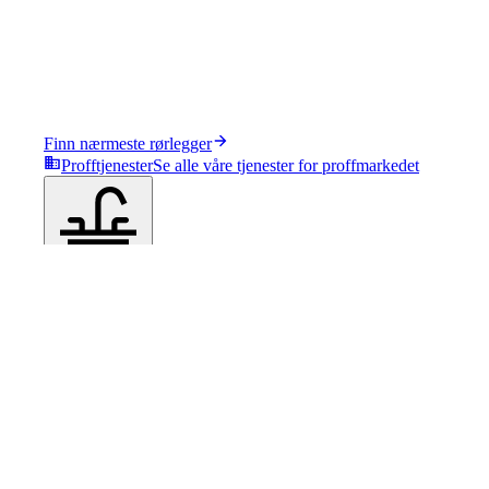
Finn nærmeste rørlegger
Profftjenester
Se alle våre tjenester for proffmarkedet
Produkter