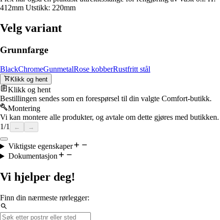
412mm Utstikk: 220mm
Velg variant
Grunnfarge
Black
Chrome
Gunmetal
Rose kobber
Rustfritt stål
Klikk og hent
Klikk og hent
Bestillingen sendes som en forespørsel til din valgte Comfort-butikk.
Montering
Vi kan montere alle produkter, og avtale om dette gjøres med butikken.
1
/
1
←
→
Viktigste egenskaper
Dokumentasjon
Vi hjelper deg!
Finn din nærmeste rørlegger: