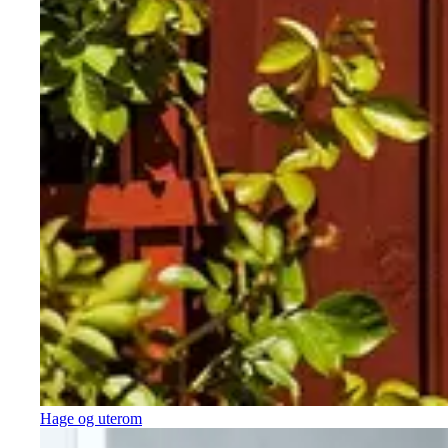
Hage og uterom