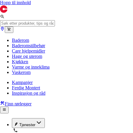
Hopp til innhold
Baderom
Baderomstilbehør
Care hjelpemidler
Hage og uterom
Kjøkken
Varme og inneklima
Vaskerom
Kampanjer
Ferdig Montert
Inspirasjon og råd
Finn rørlegger
Tjenester