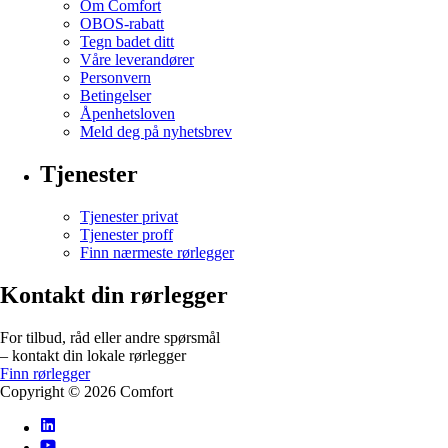
Om Comfort
OBOS-rabatt
Tegn badet ditt
Våre leverandører
Personvern
Betingelser
Åpenhetsloven
Meld deg på nyhetsbrev
Tjenester
Tjenester privat
Tjenester proff
Finn nærmeste rørlegger
Kontakt din rørlegger
For tilbud, råd eller andre spørsmål
– kontakt din lokale rørlegger
Finn rørlegger
Copyright ©
2026
Comfort