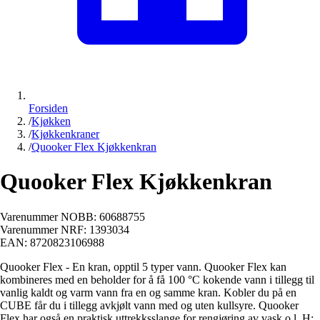
Forsiden
/
Kjøkken
/
Kjøkkenkraner
/
Quooker Flex Kjøkkenkran
Quooker Flex Kjøkkenkran
Varenummer NOBB:
60688755
Varenummer NRF:
1393034
EAN:
8720823106988
Quooker Flex - En kran, opptil 5 typer vann. Quooker Flex kan
kombineres med en beholder for å få 100 °C kokende vann i tillegg til
vanlig kaldt og varm vann fra en og samme kran. Kobler du på en
CUBE får du i tillegg avkjølt vann med og uten kullsyre. Quooker
Flex har også en praktisk uttrekksslange for rengjøring av vask o.l. H: