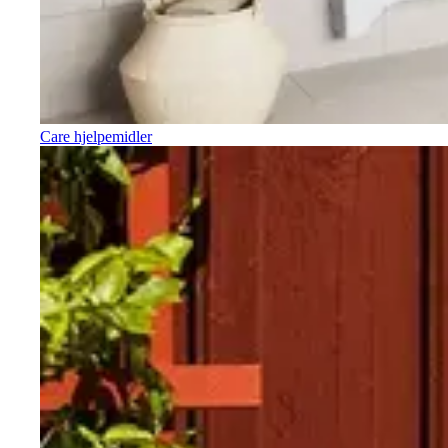
Care hjelpemidler