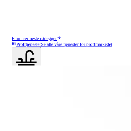
Finn nærmeste rørlegger
Profftjenester
Se alle våre tjenester for proffmarkedet
Produkter