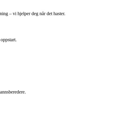
ing – vi hjelper deg når det haster.
 oppstart.
tvannsberedere.