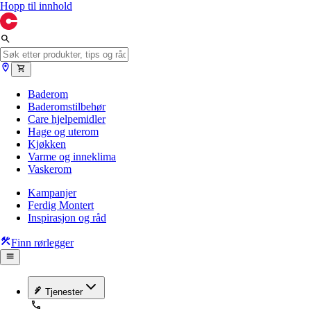
Hopp til innhold
Baderom
Baderomstilbehør
Care hjelpemidler
Hage og uterom
Kjøkken
Varme og inneklima
Vaskerom
Kampanjer
Ferdig Montert
Inspirasjon og råd
Finn rørlegger
Tjenester