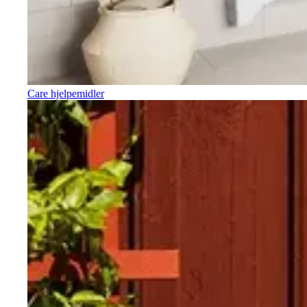
Care hjelpemidler