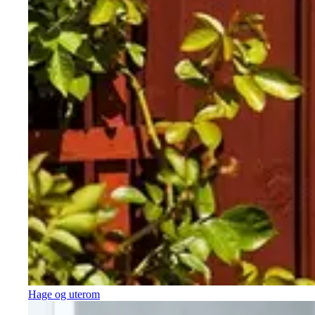
Hage og uterom