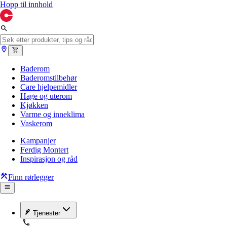
Hopp til innhold
Baderom
Baderomstilbehør
Care hjelpemidler
Hage og uterom
Kjøkken
Varme og inneklima
Vaskerom
Kampanjer
Ferdig Montert
Inspirasjon og råd
Finn rørlegger
Tjenester