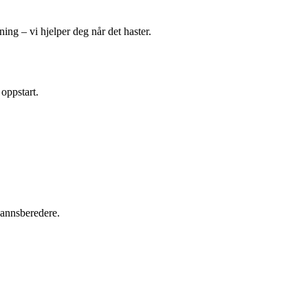
ing – vi hjelper deg når det haster.
 oppstart.
tvannsberedere.