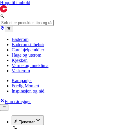
Hopp til innhold
Baderom
Baderomstilbehør
Care hjelpemidler
Hage og uterom
Kjøkken
Varme og inneklima
Vaskerom
Kampanjer
Ferdig Montert
Inspirasjon og råd
Finn rørlegger
Tjenester