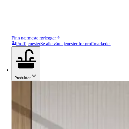
Finn nærmeste rørlegger
Profftjenester
Se alle våre tjenester for proffmarkedet
Produkter