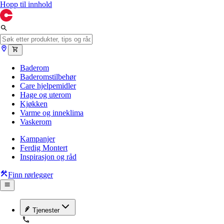
Hopp til innhold
Baderom
Baderomstilbehør
Care hjelpemidler
Hage og uterom
Kjøkken
Varme og inneklima
Vaskerom
Kampanjer
Ferdig Montert
Inspirasjon og råd
Finn rørlegger
Tjenester