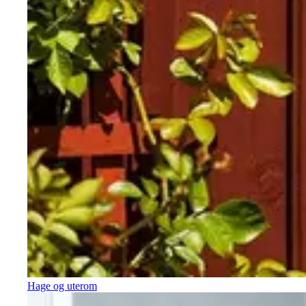
Hage og uterom