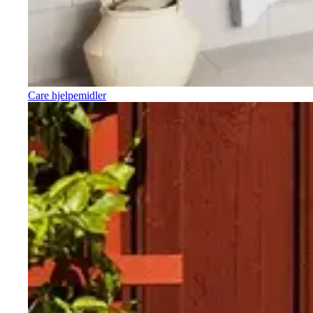
Care hjelpemidler