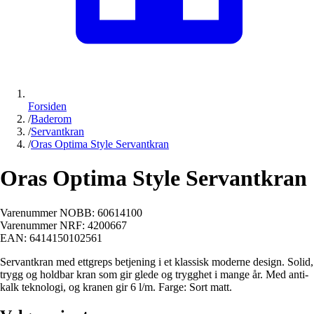
Forsiden
/
Baderom
/
Servantkran
/
Oras Optima Style Servantkran
Oras Optima Style Servantkran
Varenummer NOBB:
60614100
Varenummer NRF:
4200667
EAN:
6414150102561
Servantkran med ettgreps betjening i et klassisk moderne design. Solid,
trygg og holdbar kran som gir glede og trygghet i mange år. Med anti-
kalk teknologi, og kranen gir 6 l/m. Farge: Sort matt.