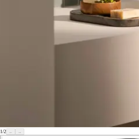
1
/
2
←
→