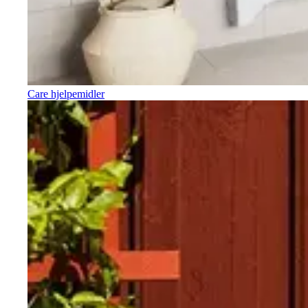
Care hjelpemidler