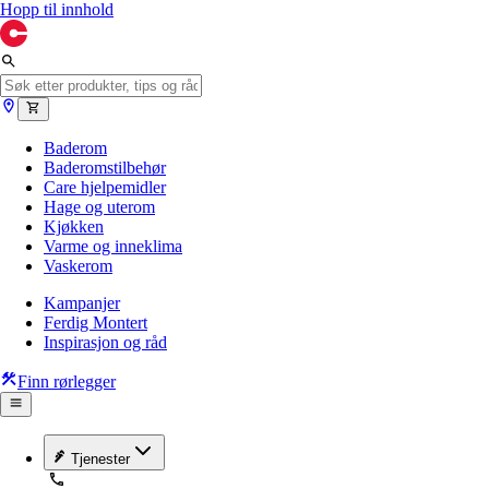
Hopp til innhold
Baderom
Baderomstilbehør
Care hjelpemidler
Hage og uterom
Kjøkken
Varme og inneklima
Vaskerom
Kampanjer
Ferdig Montert
Inspirasjon og råd
Finn rørlegger
Tjenester