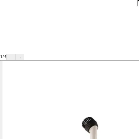
1
/
3
←
→