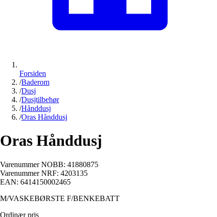
Forsiden
/
Baderom
/
Dusj
/
Dusjtilbehør
/
Hånddusj
/
Oras Hånddusj
Oras Hånddusj
Varenummer NOBB:
41880875
Varenummer NRF:
4203135
EAN:
6414150002465
M/VASKEBØRSTE F/BENKEBATT
Ordinær pris