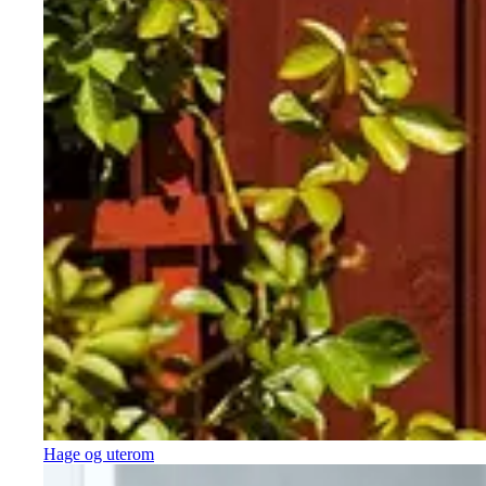
Hage og uterom