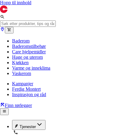
Hopp til innhold
Baderom
Baderomstilbehør
Care hjelpemidler
Hage og uterom
Kjøkken
Varme og inneklima
Vaskerom
Kampanjer
Ferdig Montert
Inspirasjon og råd
Finn rørlegger
Tjenester