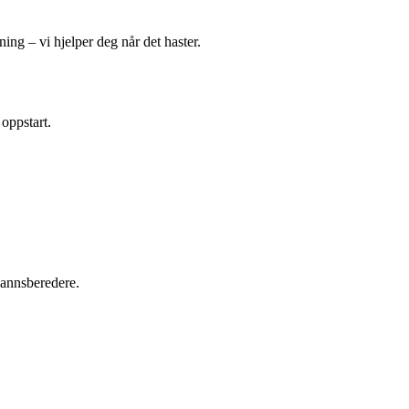
ing – vi hjelper deg når det haster.
 oppstart.
tvannsberedere.