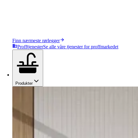
Finn nærmeste rørlegger
Profftjenester
Se alle våre tjenester for proffmarkedet
Produkter