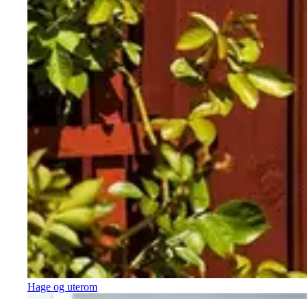
Hage og uterom