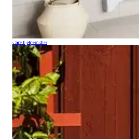
Care hjelpemidler