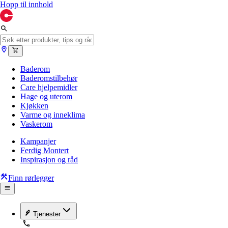
Hopp til innhold
Baderom
Baderomstilbehør
Care hjelpemidler
Hage og uterom
Kjøkken
Varme og inneklima
Vaskerom
Kampanjer
Ferdig Montert
Inspirasjon og råd
Finn rørlegger
Tjenester