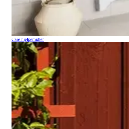
Care hjelpemidler