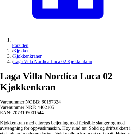
Forsiden
/
Kjøkken
/
Kjøkkenkraner
/
Laga Villa Nordica Luca 02 Kjøkkenkran
Laga Villa Nordica Luca 02
Kjøkkenkran
Varenummer NOBB:
60157324
Varenummer NRF:
4402105
EAN:
7073195001544
Kjøkkenkran med ettgreps betjening med fleksible slanger og med
avstengning for oppvaskmaskin. Høy rund tut. Solid og driftssikkert i
et slankt og moderne design. Velg mellom krom og sort matt. Høyde: