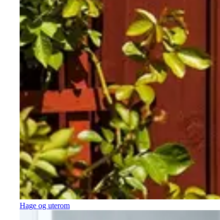
Hage og uterom