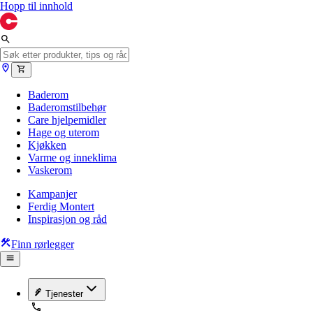
Hopp til innhold
Baderom
Baderomstilbehør
Care hjelpemidler
Hage og uterom
Kjøkken
Varme og inneklima
Vaskerom
Kampanjer
Ferdig Montert
Inspirasjon og råd
Finn rørlegger
Tjenester