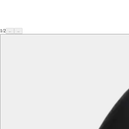
1
/
2
←
→