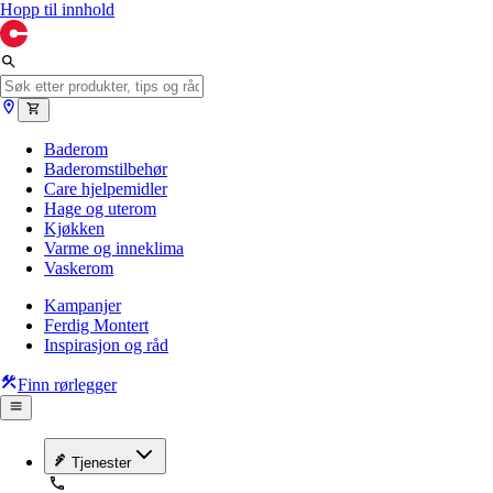
Hopp til innhold
Baderom
Baderomstilbehør
Care hjelpemidler
Hage og uterom
Kjøkken
Varme og inneklima
Vaskerom
Kampanjer
Ferdig Montert
Inspirasjon og råd
Finn rørlegger
Tjenester