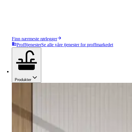
Finn nærmeste rørlegger
Profftjenester
Se alle våre tjenester for proffmarkedet
Produkter