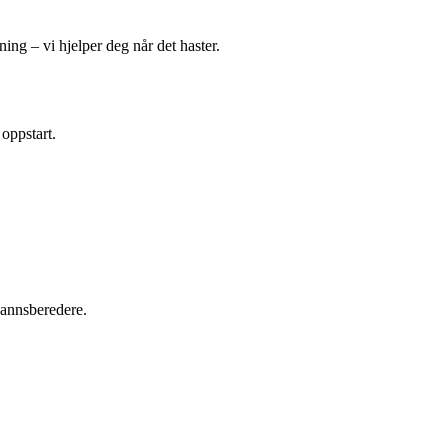
ing – vi hjelper deg når det haster.
 oppstart.
tvannsberedere.