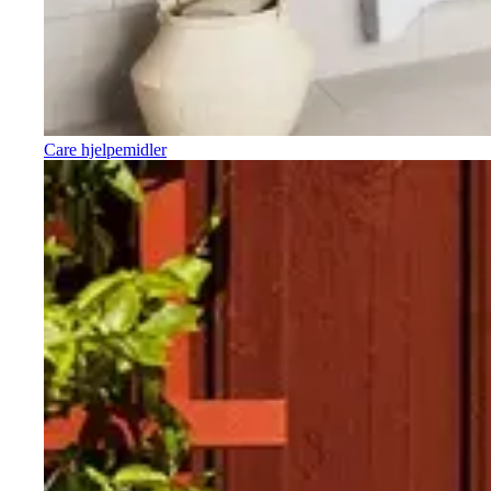
Care hjelpemidler