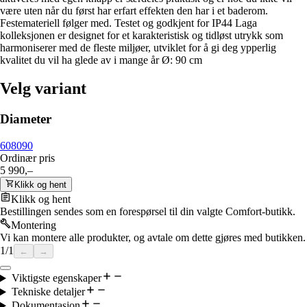
være uten når du først har erfart effekten den har i et baderom.
Festemateriell følger med. Testet og godkjent for IP44 Laga
kolleksjonen er designet for et karakteristisk og tidløst utrykk som
harmoniserer med de fleste miljøer, utviklet for å gi deg ypperlig
kvalitet du vil ha glede av i mange år Ø: 90 cm
Velg variant
Diameter
60
80
90
Ordinær pris
5 990,–
Klikk og hent
Klikk og hent
Bestillingen sendes som en forespørsel til din valgte Comfort-butikk.
Montering
Vi kan montere alle produkter, og avtale om dette gjøres med butikken.
1
/
1
←
→
Viktigste egenskaper
Tekniske detaljer
Dokumentasjon