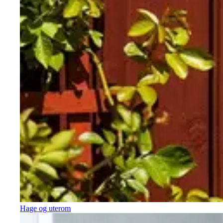
Hage og uterom