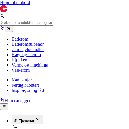
Hopp til innhold
Baderom
Baderomstilbehør
Care hjelpemidler
Hage og uterom
Kjøkken
Varme og inneklima
Vaskerom
Kampanjer
Ferdig Montert
Inspirasjon og råd
Finn rørlegger
Tjenester