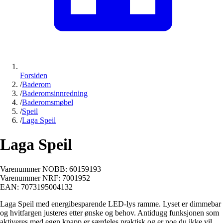
Forsiden
/
Baderom
/
Baderomsinnredning
/
Baderomsmøbel
/
Speil
/
Laga Speil
Laga Speil
Varenummer NOBB:
60159193
Varenummer NRF:
7001952
EAN:
7073195004132
Laga Speil med energibesparende LED-lys ramme. Lyset er dimmebar
og hvitfargen justeres etter ønske og behov. Antidugg funksjonen som
aktiveres med egen knapp er særdeles praktisk og er noe du ikke vil