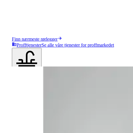
Finn nærmeste rørlegger
Profftjenester
Se alle våre tjenester for proffmarkedet
Produkter