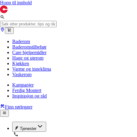
Hopp til innhold
Baderom
Baderomstilbehør
Care hjelpemidler
Hage og uterom
Kjøkken
Varme og inneklima
Vaskerom
Kampanjer
Ferdig Montert
Inspirasjon og råd
Finn rørlegger
Tjenester