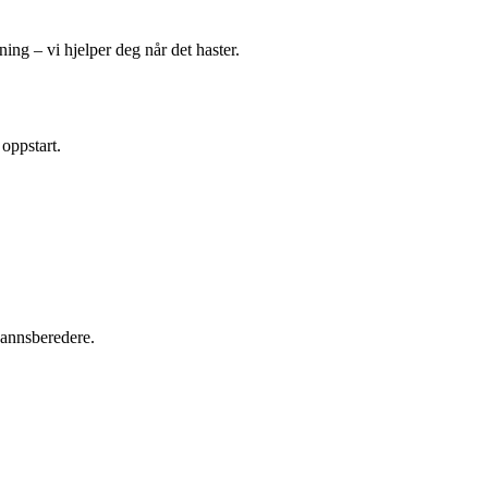
ing – vi hjelper deg når det haster.
 oppstart.
tvannsberedere.