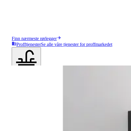
Finn nærmeste rørlegger
Profftjenester
Se alle våre tjenester for proffmarkedet
Produkter