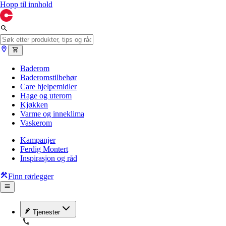
Hopp til innhold
Baderom
Baderomstilbehør
Care hjelpemidler
Hage og uterom
Kjøkken
Varme og inneklima
Vaskerom
Kampanjer
Ferdig Montert
Inspirasjon og råd
Finn rørlegger
Tjenester