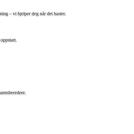
ing – vi hjelper deg når det haster.
 oppstart.
tvannsberedere.