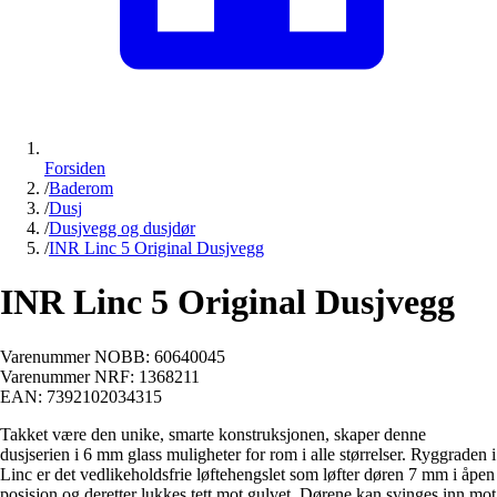
Forsiden
/
Baderom
/
Dusj
/
Dusjvegg og dusjdør
/
INR Linc 5 Original Dusjvegg
INR Linc 5 Original Dusjvegg
Varenummer NOBB:
60640045
Varenummer NRF:
1368211
EAN:
7392102034315
Takket være den unike, smarte konstruksjonen, skaper denne
dusjserien i 6 mm glass muligheter for rom i alle størrelser. Ryggraden i
Linc er det vedlikeholdsfrie løftehengslet som løfter døren 7 mm i åpen
posisjon og deretter lukkes tett mot gulvet. Dørene kan svinges inn mot