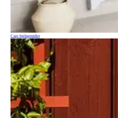
Care hjelpemidler