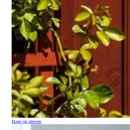
Hage og uterom