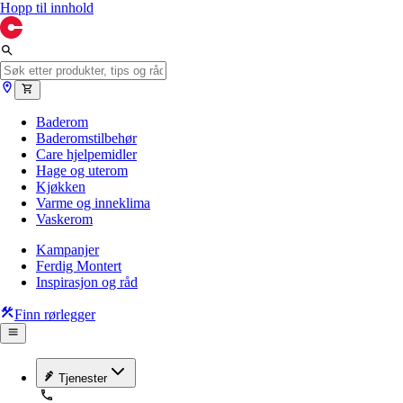
Hopp til innhold
Baderom
Baderomstilbehør
Care hjelpemidler
Hage og uterom
Kjøkken
Varme og inneklima
Vaskerom
Kampanjer
Ferdig Montert
Inspirasjon og råd
Finn rørlegger
Tjenester