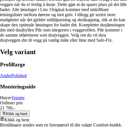
veggen når du er ferdig å dusje. Dette gjør at du sparer plass på det lille
badet. Alle løsninger i Linc Original kommer med utskiftbare
tetningslister mellom dørene og mot gulv. I tillegg gir serien store
muligheter når det gjelder måltilpasning og skråkapping, slik at du kan
skape den optimale løsningen for badet ditt. Kompletter dusjløsningen
din med dusjhyllen Pile som integreres i veggprofilen. Pile kommer i
de samme utførelsene som dusjveggen. Velg om du vil skru
dusjveggen din til vegg på vanlig måte eller lime med Safe-Fix.
Velg variant
Profilfarge
Andre
Polished
Monteringsside
Høyre
Venstre
Ordinær pris
21 790,–
Klikk og hent
Klikk og hent
Bestillingen sendes som en forespørsel til din valgte Comfort-butikk.