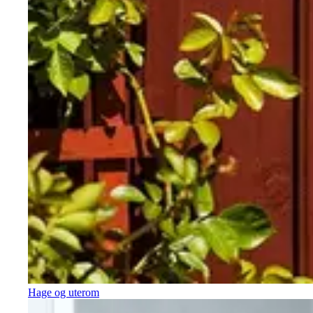
Hage og uterom