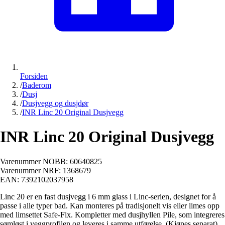
Forsiden
/
Baderom
/
Dusj
/
Dusjvegg og dusjdør
/
INR Linc 20 Original Dusjvegg
INR Linc 20 Original Dusjvegg
Varenummer NOBB:
60640825
Varenummer NRF:
1368679
EAN:
7392102037958
Linc 20 er en fast dusjvegg i 6 mm glass i Linc-serien, designet for å
passe i alle typer bad. Kan monteres på tradisjonelt vis eller limes opp
med limsettet Safe-Fix. Kompletter med dusjhyllen Pile, som integreres
sømløst i veggprofilen og leveres i samme utførelse. (Kjøpes separat).