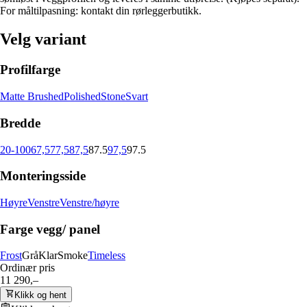
For måltilpasning: kontakt din rørleggerbutikk.
Velg variant
Profilfarge
Matte Brushed
Polished
Stone
Svart
Bredde
20-100
67,5
77,5
87,5
87.5
97,5
97.5
Monteringsside
Høyre
Venstre
Venstre/høyre
Farge vegg/ panel
Frost
Grå
Klar
Smoke
Timeless
Ordinær pris
11 290,–
Klikk og hent