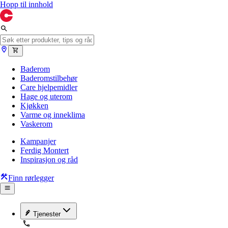
Hopp til innhold
Baderom
Baderomstilbehør
Care hjelpemidler
Hage og uterom
Kjøkken
Varme og inneklima
Vaskerom
Kampanjer
Ferdig Montert
Inspirasjon og råd
Finn rørlegger
Tjenester