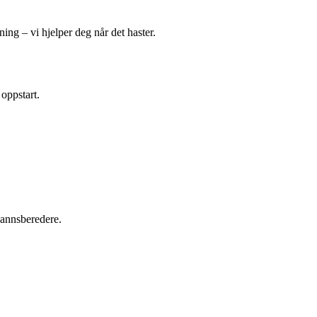
ing – vi hjelper deg når det haster.
 oppstart.
tvannsberedere.