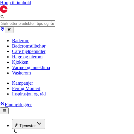
Hopp til innhold
Baderom
Baderomstilbehør
Care hjelpemidler
Hage og uterom
Kjøkken
Varme og inneklima
Vaskerom
Kampanjer
Ferdig Montert
Inspirasjon og råd
Finn rørlegger
Tjenester