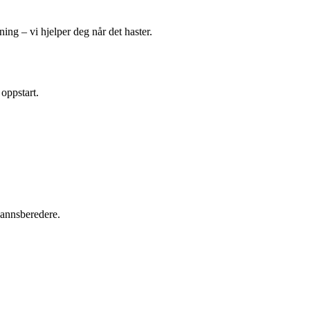
ing – vi hjelper deg når det haster.
 oppstart.
tvannsberedere.