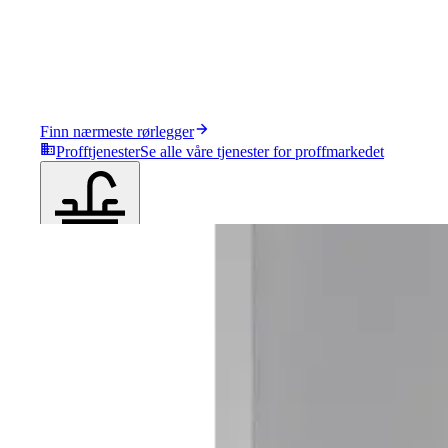
Finn nærmeste rørlegger
Profftjenester
Se alle våre tjenester for proffmarkedet
Produkter