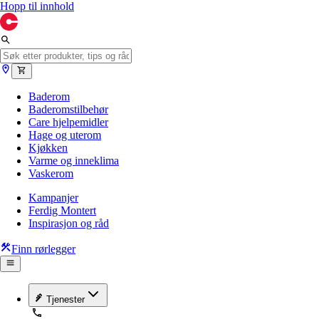
Hopp til innhold
Baderom
Baderomstilbehør
Care hjelpemidler
Hage og uterom
Kjøkken
Varme og inneklima
Vaskerom
Kampanjer
Ferdig Montert
Inspirasjon og råd
Finn rørlegger
Tjenester