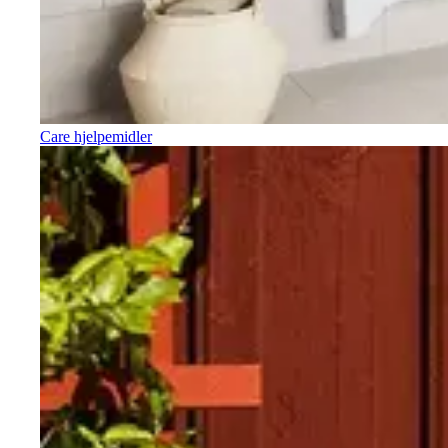
Care hjelpemidler