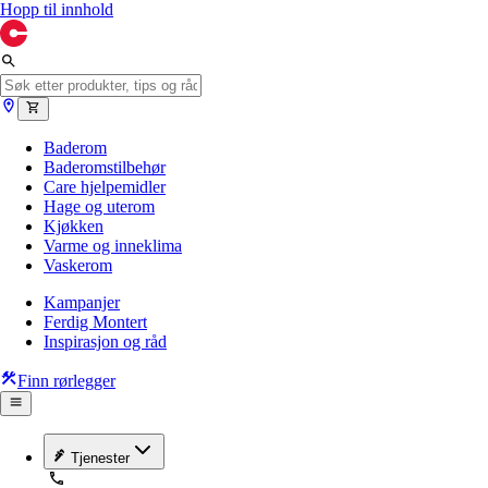
Hopp til innhold
Baderom
Baderomstilbehør
Care hjelpemidler
Hage og uterom
Kjøkken
Varme og inneklima
Vaskerom
Kampanjer
Ferdig Montert
Inspirasjon og råd
Finn rørlegger
Tjenester