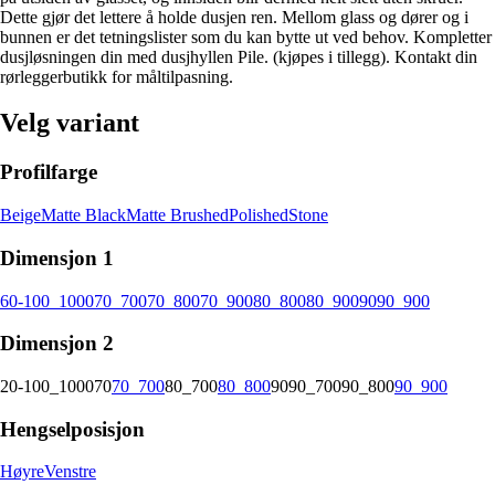
Dette gjør det lettere å holde dusjen ren. Mellom glass og dører og i
bunnen er det tetningslister som du kan bytte ut ved behov. Kompletter
dusjløsningen din med dusjhyllen Pile. (kjøpes i tillegg). Kontakt din
rørleggerbutikk for måltilpasning.
Velg variant
Profilfarge
Beige
Matte Black
Matte Brushed
Polished
Stone
Dimensjon 1
60-100_1000
70_700
70_800
70_900
80_800
80_900
90
90_900
Dimensjon 2
20-100_1000
70
70_700
80_700
80_800
90
90_700
90_800
90_900
Hengselposisjon
Høyre
Venstre