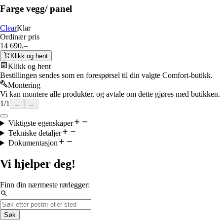
Farge vegg/ panel
Clear
Klar
Ordinær pris
14 690,–
Klikk og hent
Klikk og hent
Bestillingen sendes som en forespørsel til din valgte Comfort-butikk.
Montering
Vi kan montere alle produkter, og avtale om dette gjøres med butikken.
1
/
1
←
→
Viktigste egenskaper
Tekniske detaljer
Dokumentasjon
Vi hjelper deg!
Finn din nærmeste rørlegger:
Søk