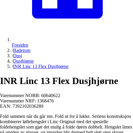
Forsiden
/
Baderom
/
Dusj
/
Dusjhjørne
/
INR Linc 13 Flex Dusjhjørne
INR Linc 13 Flex Dusjhjørne
Varenummer NOBB:
60640622
Varenummer NRF:
1368476
EAN:
7392102036289
Fold sammen når du går inn. Fold ut for å lukke. Seriens konstruksjon
kombinerer løftehengslet i Linc Original med det spesielle
foldehengslet som gjør det mulig å folde døren dobbelt. Hengslet limes
på utsiden av glasset, og innsiden blir dermed helt slett uten skruer.