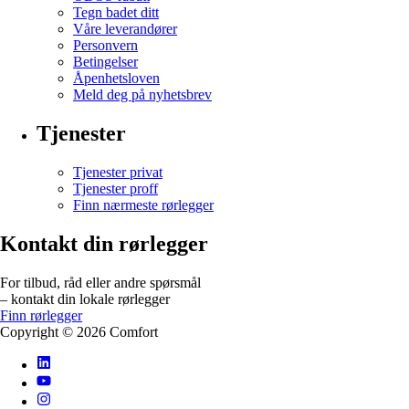
Tegn badet ditt
Våre leverandører
Personvern
Betingelser
Åpenhetsloven
Meld deg på nyhetsbrev
Tjenester
Tjenester privat
Tjenester proff
Finn nærmeste rørlegger
Kontakt din rørlegger
For tilbud, råd eller andre spørsmål
– kontakt din lokale rørlegger
Finn rørlegger
Copyright ©
2026
Comfort