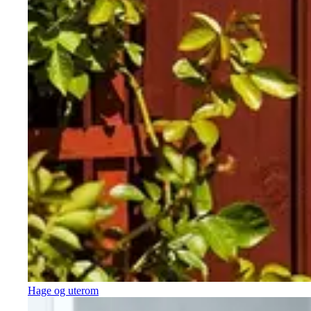
Hage og uterom