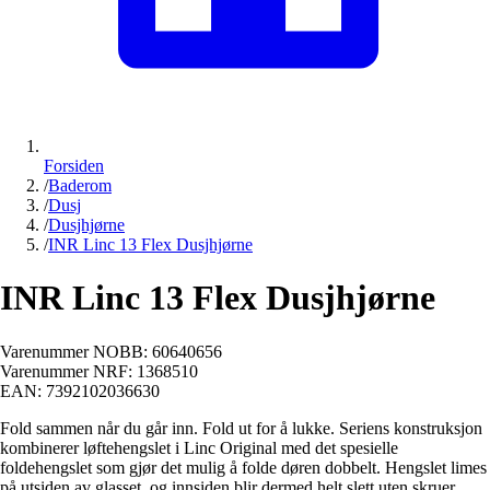
Forsiden
/
Baderom
/
Dusj
/
Dusjhjørne
/
INR Linc 13 Flex Dusjhjørne
INR Linc 13 Flex Dusjhjørne
Varenummer NOBB:
60640656
Varenummer NRF:
1368510
EAN:
7392102036630
Fold sammen når du går inn. Fold ut for å lukke. Seriens konstruksjon
kombinerer løftehengslet i Linc Original med det spesielle
foldehengslet som gjør det mulig å folde døren dobbelt. Hengslet limes
på utsiden av glasset, og innsiden blir dermed helt slett uten skruer.