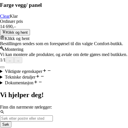
Farge vegg/ panel
Clear
Klar
Ordinær pris
14 690,–
Klikk og hent
Klikk og hent
Bestillingen sendes som en forespørsel til din valgte Comfort-butikk.
Montering
Vi kan montere alle produkter, og avtale om dette gjøres med butikken.
1
/
1
←
→
Viktigste egenskaper
Tekniske detaljer
Dokumentasjon
Vi hjelper deg!
Finn din nærmeste rørlegger:
Søk