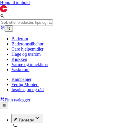
Hopp til innhold
Baderom
Baderomstilbehør
Care hjelpemidler
Hage og uterom
Kjøkken
Varme og inneklima
Vaskerom
Kampanjer
Ferdig Montert
Inspirasjon og råd
Finn rørlegger
Tjenester