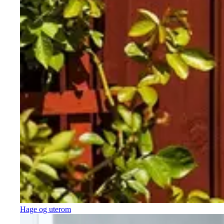
Hage og uterom