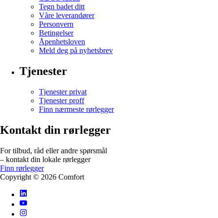
Tegn badet ditt
Våre leverandører
Personvern
Betingelser
Åpenhetsloven
Meld deg på nyhetsbrev
Tjenester
Tjenester privat
Tjenester proff
Finn nærmeste rørlegger
Kontakt din rørlegger
For tilbud, råd eller andre spørsmål
– kontakt din lokale rørlegger
Finn rørlegger
Copyright ©
2026
Comfort