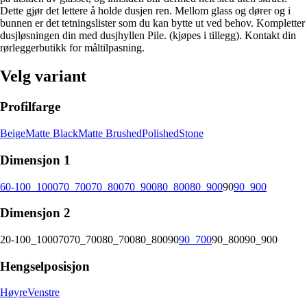
Dette gjør det lettere å holde dusjen ren. Mellom glass og dører og i
bunnen er det tetningslister som du kan bytte ut ved behov. Kompletter
dusjløsningen din med dusjhyllen Pile. (kjøpes i tillegg). Kontakt din
rørleggerbutikk for måltilpasning.
Velg variant
Profilfarge
Beige
Matte Black
Matte Brushed
Polished
Stone
Dimensjon 1
60-100_1000
70_700
70_800
70_900
80_800
80_900
90
90_900
Dimensjon 2
20-100_1000
70
70_700
80_700
80_800
90
90_700
90_800
90_900
Hengselposisjon
Høyre
Venstre