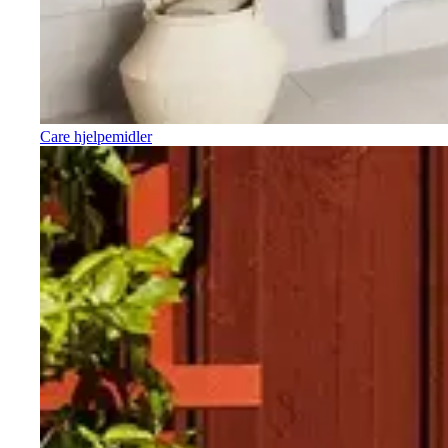
Care hjelpemidler