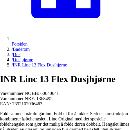
Forsiden
/
Baderom
/
Dusj
/
Dusjhjørne
/
INR Linc 13 Flex Dusjhjørne
INR Linc 13 Flex Dusjhjørne
Varenummer NOBB:
60640641
Varenummer NRF:
1368495
EAN:
7392102036463
Fold sammen når du går inn. Fold ut for å lukke. Seriens konstruksjon
kombinerer løftehengslet i Linc Original med det spesielle
foldehengslet som gjør det mulig å folde døren dobbelt. Hengslet limes
på utsiden av glasset, og innsiden blir dermed helt slett uten skruer.