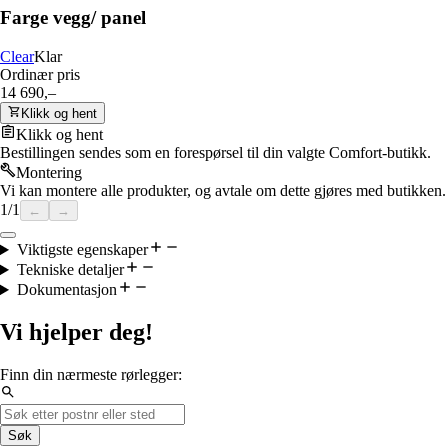
Farge vegg/ panel
Clear
Klar
Ordinær pris
14 690,–
Klikk og hent
Klikk og hent
Bestillingen sendes som en forespørsel til din valgte Comfort-butikk.
Montering
Vi kan montere alle produkter, og avtale om dette gjøres med butikken.
1
/
1
←
→
Viktigste egenskaper
Tekniske detaljer
Dokumentasjon
Vi hjelper deg!
Finn din nærmeste rørlegger:
Søk