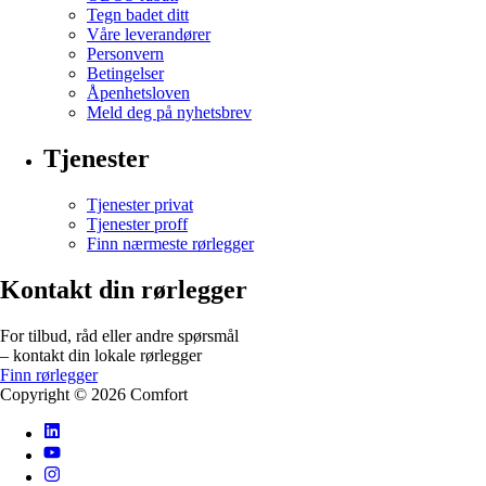
Tegn badet ditt
Våre leverandører
Personvern
Betingelser
Åpenhetsloven
Meld deg på nyhetsbrev
Tjenester
Tjenester privat
Tjenester proff
Finn nærmeste rørlegger
Kontakt din rørlegger
For tilbud, råd eller andre spørsmål
– kontakt din lokale rørlegger
Finn rørlegger
Copyright ©
2026
Comfort