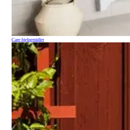
Care hjelpemidler