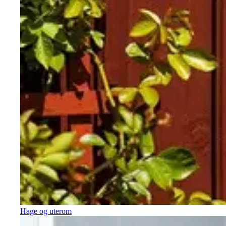
Hage og uterom