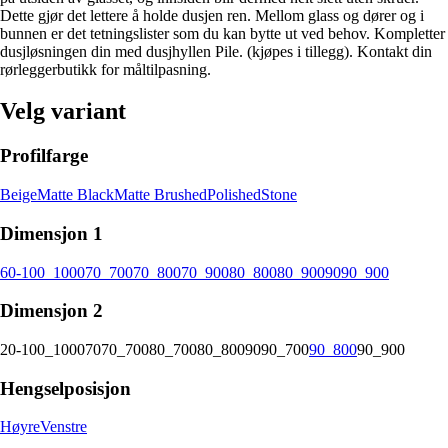
Dette gjør det lettere å holde dusjen ren. Mellom glass og dører og i
bunnen er det tetningslister som du kan bytte ut ved behov. Kompletter
dusjløsningen din med dusjhyllen Pile. (kjøpes i tillegg). Kontakt din
rørleggerbutikk for måltilpasning.
Velg variant
Profilfarge
Beige
Matte Black
Matte Brushed
Polished
Stone
Dimensjon 1
60-100_1000
70_700
70_800
70_900
80_800
80_900
90
90_900
Dimensjon 2
20-100_1000
70
70_700
80_700
80_800
90
90_700
90_800
90_900
Hengselposisjon
Høyre
Venstre