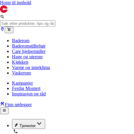
Hopp til innhold
Baderom
Baderomstilbehør
Care hjelpemidler
Hage og uterom
Kjøkken
Varme og inneklima
Vaskerom
Kampanjer
Ferdig Montert
Inspirasjon og råd
Finn rørlegger
Tjenester