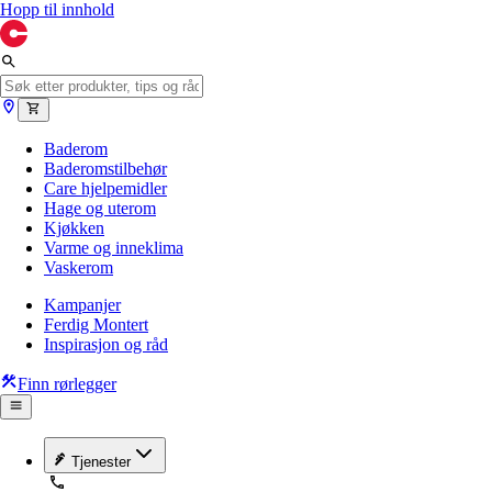
Hopp til innhold
Baderom
Baderomstilbehør
Care hjelpemidler
Hage og uterom
Kjøkken
Varme og inneklima
Vaskerom
Kampanjer
Ferdig Montert
Inspirasjon og råd
Finn rørlegger
Tjenester