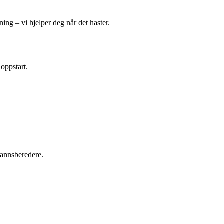
ing – vi hjelper deg når det haster.
 oppstart.
tvannsberedere.