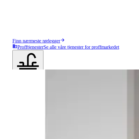
Finn nærmeste rørlegger
Profftjenester
Se alle våre tjenester for proffmarkedet
Produkter