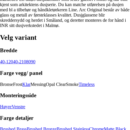
kjent som arkitektens dusjserie. Du kan matche utførelsen på dusjen
med bl a tilbehør og håndkletørkeren Line. Arc Original består av både
glass og metall av førsteklasses kvalitet. Dusjglassene blir
skreddersydd og herdet i Småland, og deretter monteres de for hånd i
INR sitt dusjverkstedet i Malmø.
Velg variant
Bredde
40-120
40-210
80
90
Farge vegg/ panel
Bronse
Frost
Klar
Messing
Opal Clear
Smoke
Timeless
Monteringsside
Høyre
Venstre
Farge detaljer
Brushed Brass
Brushed Bronze
Brushed Stainless
Chrome
Matte Black