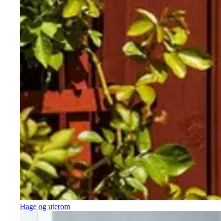
Hage og uterom