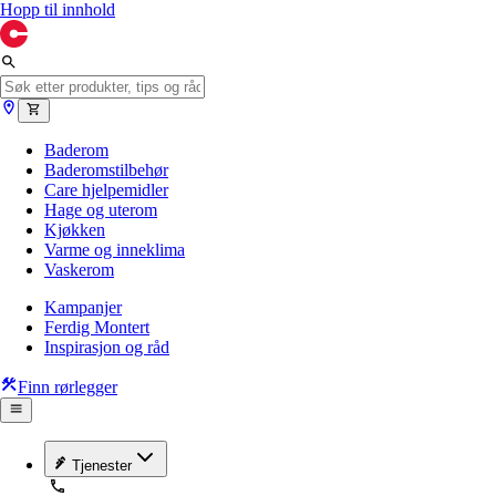
Hopp til innhold
Baderom
Baderomstilbehør
Care hjelpemidler
Hage og uterom
Kjøkken
Varme og inneklima
Vaskerom
Kampanjer
Ferdig Montert
Inspirasjon og råd
Finn rørlegger
Tjenester