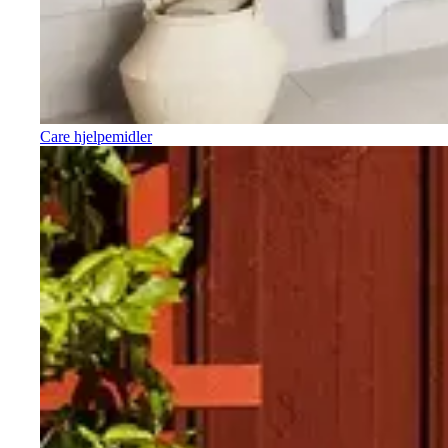
Care hjelpemidler