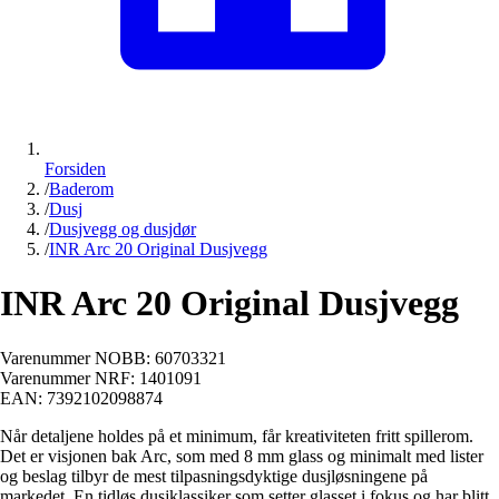
Forsiden
/
Baderom
/
Dusj
/
Dusjvegg og dusjdør
/
INR Arc 20 Original Dusjvegg
INR Arc 20 Original Dusjvegg
Varenummer NOBB:
60703321
Varenummer NRF:
1401091
EAN:
7392102098874
Når detaljene holdes på et minimum, får kreativiteten fritt spillerom.
Det er visjonen bak Arc, som med 8 mm glass og minimalt med lister
og beslag tilbyr de mest tilpasningsdyktige dusjløsningene på
markedet. En tidløs dusjklassiker som setter glasset i fokus og har blitt