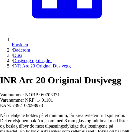
Forsiden
/
Baderom
/
Dusj
/
Dusjvegg og dusjdør
/
INR Arc 20 Original Dusjvegg
INR Arc 20 Original Dusjvegg
Varenummer NOBB:
60703331
Varenummer NRF:
1401101
EAN:
7392102098973
Når detaljene holdes på et minimum, får kreativiteten fritt spillerom.
Det er visjonen bak Arc, som med 8 mm glass og minimalt med lister
og beslag tilbyr de mest tilpasningsdyktige dusjløsningene på
markedet. En tidløs dusjklassiker som setter glasset i fokus og har blitt