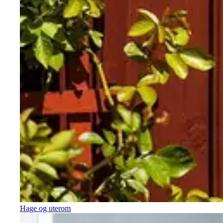
Hage og uterom