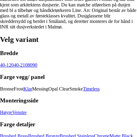
kjent som arkitektens dusjserie. Du kan matche utførelsen på dusjen
med bl a tilbehør og håndkletørkeren Line. Arc Original består av både
glass og metall av førsteklasses kvalitet. Dusjglassene blir
skreddersydd og herdet i Småland, og deretter monteres de for hånd i
INR sitt dusjverkstedet i Malmø.
Velg variant
Bredde
40-120
40-210
80
90
Farge vegg/ panel
Bronse
Frost
Klar
Messing
Opal Clear
Smoke
Timeless
Monteringsside
Høyre
Venstre
Farge detaljer
Brushed Brass
Brushed Bronze
Brushed Stainless
Chrome
Matte Black