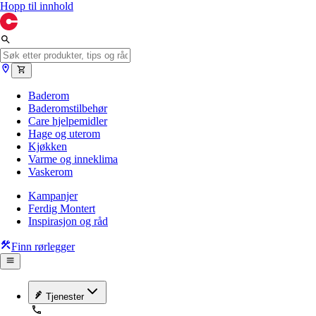
Hopp til innhold
Baderom
Baderomstilbehør
Care hjelpemidler
Hage og uterom
Kjøkken
Varme og inneklima
Vaskerom
Kampanjer
Ferdig Montert
Inspirasjon og råd
Finn rørlegger
Tjenester