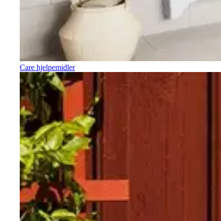
Care hjelpemidler