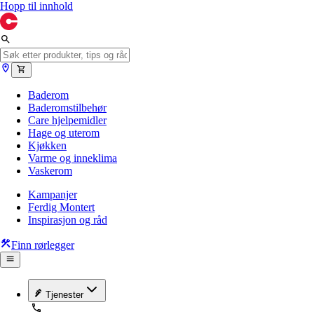
Hopp til innhold
Baderom
Baderomstilbehør
Care hjelpemidler
Hage og uterom
Kjøkken
Varme og inneklima
Vaskerom
Kampanjer
Ferdig Montert
Inspirasjon og råd
Finn rørlegger
Tjenester