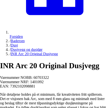
Forsiden
/
Baderom
/
Dusj
/
Dusjvegg og dusjdør
/
INR Arc 20 Original Dusjvegg
INR Arc 20 Original Dusjvegg
Varenummer NOBB:
60703322
Varenummer NRF:
1401092
EAN:
7392102098881
Når detaljene holdes på et minimum, får kreativiteten fritt spillerom.
Det er visjonen bak Arc, som med 8 mm glass og minimalt med lister
og beslag tilbyr de mest tilpasningsdyktige dusjløsningene på
markedet. En tidløs dusjklassiker som setter glasset i fokus og har blitt