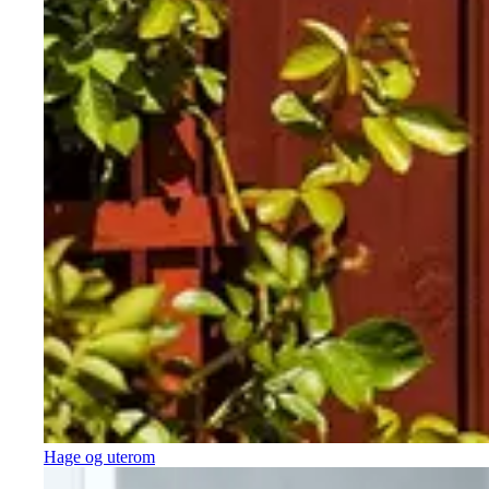
Hage og uterom