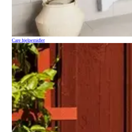
Care hjelpemidler