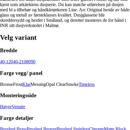
kjent som arkitektens dusjserie. Du kan matche utførelsen på dusjen
med bl a tilbehør og håndkletørkeren Line. Arc Original består av både
glass og metall av førsteklasses kvalitet. Dusjglassene blir
skreddersydd og herdet i Småland, og deretter monteres de for hånd i
INR sitt dusjverkstedet i Malmø.
Velg variant
Bredde
40-120
40-210
80
90
Farge vegg/ panel
Bronse
Frost
Klar
Messing
Opal Clear
Smoke
Timeless
Monteringsside
Høyre
Venstre
Farge detaljer
Brushed Brass
Brushed Bronze
Brushed Stainless
Chrome
Matte Black