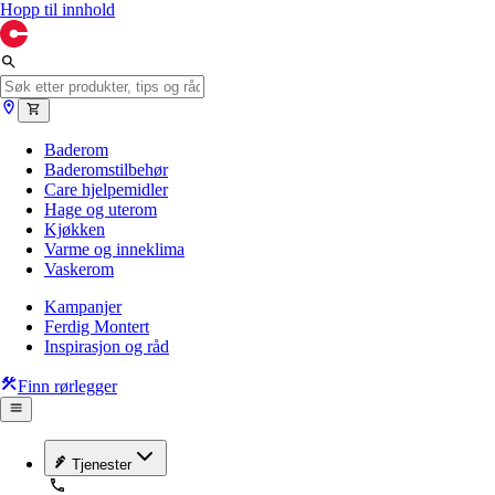
Hopp til innhold
Baderom
Baderomstilbehør
Care hjelpemidler
Hage og uterom
Kjøkken
Varme og inneklima
Vaskerom
Kampanjer
Ferdig Montert
Inspirasjon og råd
Finn rørlegger
Tjenester