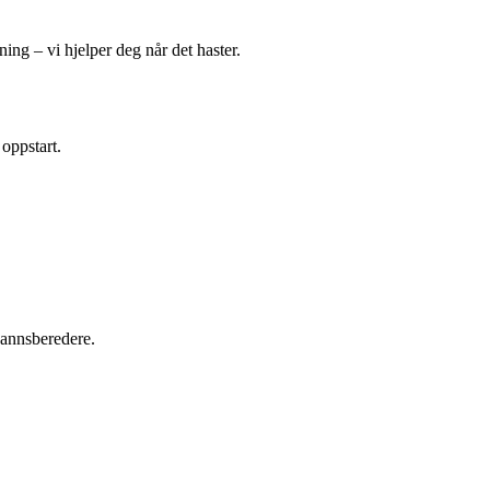
ing – vi hjelper deg når det haster.
 oppstart.
tvannsberedere.