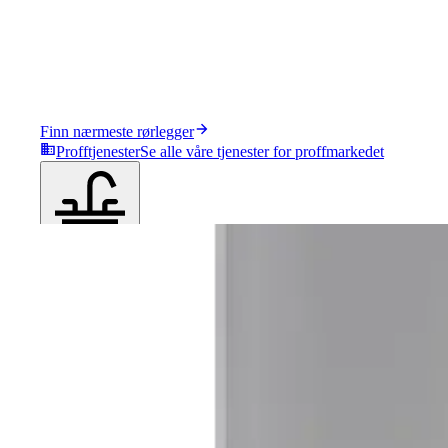
Finn nærmeste rørlegger
Profftjenester
Se alle våre tjenester for proffmarkedet
Produkter