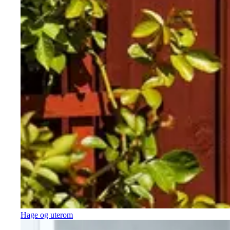
Hage og uterom