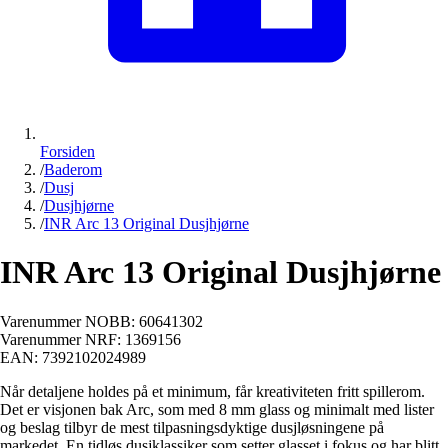
Forsiden
/
Baderom
/
Dusj
/
Dusjhjørne
/
INR Arc 13 Original Dusjhjørne
INR Arc 13 Original Dusjhjørne
Varenummer NOBB:
60641302
Varenummer NRF:
1369156
EAN:
7392102024989
Når detaljene holdes på et minimum, får kreativiteten fritt spillerom.
Det er visjonen bak Arc, som med 8 mm glass og minimalt med lister
og beslag tilbyr de mest tilpasningsdyktige dusjløsningene på
markedet. En tidløs dusjklassiker som setter glasset i fokus og har blitt