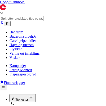
Hopp til innhold
Baderom
Baderomstilbehør
Care hjelpemidler
Hage og uterom
Kjøkken
Varme og inneklima
Vaskerom
Kampanjer
Ferdig Montert
Inspirasjon og råd
Finn rørlegger
Tjenester