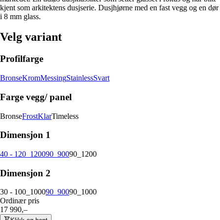
kjent som arkitektens dusjserie. Dusjhjørne med en fast vegg og en dør
i 8 mm glass.
Velg variant
Profilfarge
Bronse
Krom
Messing
Stainless
Svart
Farge vegg/ panel
Bronse
Frost
Klar
Timeless
Dimensjon 1
40 - 120_1200
90_900
90_1200
Dimensjon 2
30 - 100_1000
90_900
90_1000
Ordinær pris
17 990,–