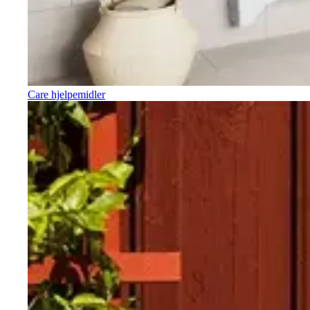
Care hjelpemidler