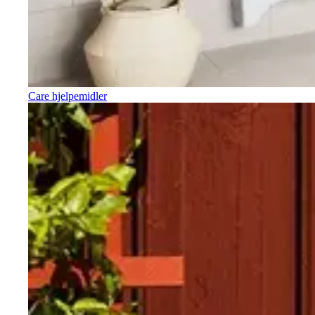
Care hjelpemidler