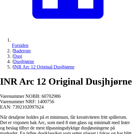
Forsiden
/
Baderom
/
Dusj
/
Dusjhjørne
/
INR Arc 12 Original Dusjhjørne
INR Arc 12 Original Dusjhjørne
Varenummer NOBB:
60702986
Varenummer NRF:
1400756
EAN:
7392102097624
Når detaljene holdes på et minimum, får kreativiteten fritt spillerom.
Det er visjonen bak Arc, som med 8 mm glass og minimalt med lister
og beslag tilbyr de mest tilpasningsdyktige dusjløsningene på
markedet. En tidløs dusjklassiker som setter glasset i fokus og har blitt