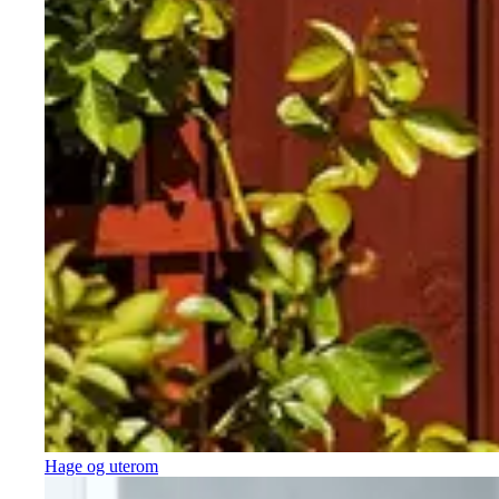
Hage og uterom