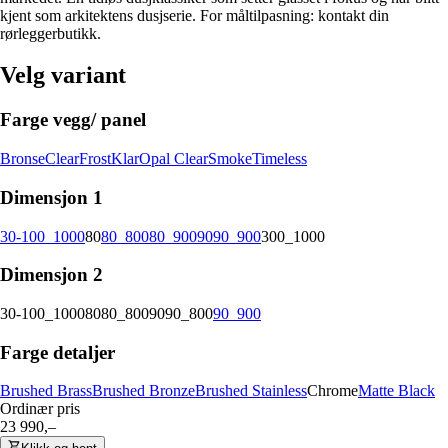
kjent som arkitektens dusjserie. For måltilpasning: kontakt din
rørleggerbutikk.
Velg variant
Farge vegg/ panel
Bronse
Clear
Frost
Klar
Opal Clear
Smoke
Timeless
Dimensjon 1
30-100_1000
80
80_800
80_900
90
90_900
300_1000
Dimensjon 2
30-100_1000
80
80_800
90
90_800
90_900
Farge detaljer
Brushed Brass
Brushed Bronze
Brushed Stainless
Chrome
Matte Black
Ordinær pris
23 990,–