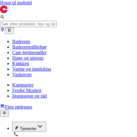
Hopp til innhold
Baderom
Baderomstilbehør
Care hjelpemidler
Hage og uterom
Kjøkken
Varme og inneklima
Vaskerom
Kampanjer
Ferdig Montert
Inspirasjon og råd
Finn rørlegger
Tjenester