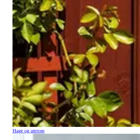
Hage og uterom