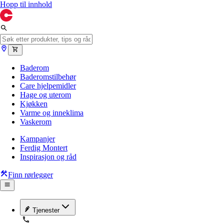
Hopp til innhold
Baderom
Baderomstilbehør
Care hjelpemidler
Hage og uterom
Kjøkken
Varme og inneklima
Vaskerom
Kampanjer
Ferdig Montert
Inspirasjon og råd
Finn rørlegger
Tjenester