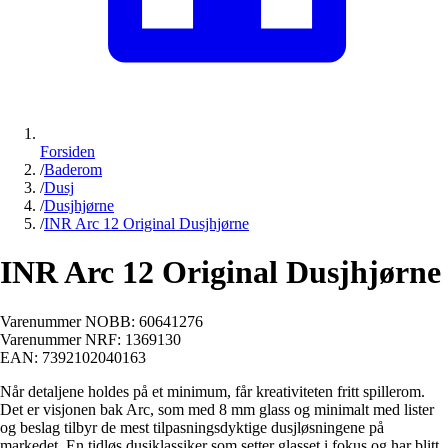
Forsiden
/
Baderom
/
Dusj
/
Dusjhjørne
/
INR Arc 12 Original Dusjhjørne
INR Arc 12 Original Dusjhjørne
Varenummer NOBB:
60641276
Varenummer NRF:
1369130
EAN:
7392102040163
Når detaljene holdes på et minimum, får kreativiteten fritt spillerom.
Det er visjonen bak Arc, som med 8 mm glass og minimalt med lister
og beslag tilbyr de mest tilpasningsdyktige dusjløsningene på
markedet. En tidløs dusjklassiker som setter glasset i fokus og har blitt