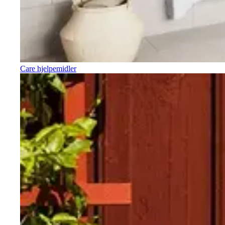
Care hjelpemidler