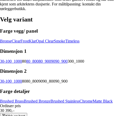
kjent som arkitektens dusjserie. For måltilpasning: kontakt din
rørleggerbutikk.
Velg variant
Farge vegg/ panel
Bronse
Clear
Frost
Klar
Opal Clear
Smoke
Timeless
Dimensjon 1
30-100_1000
80
80_800
80_900
90
90_900
300_1000
Dimensjon 2
30-100_1000
80
80_800
90
90_800
90_900
Farge detaljer
Brushed Brass
Brushed Bronze
Brushed Stainless
Chrome
Matte Black
Ordinær pris
30 390,–