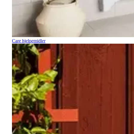
Care hjelpemidler