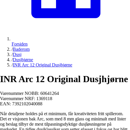
Forsiden
/
Baderom
/
Dusj
/
Dusjhjørne
/
INR Arc 12 Original Dusjhjørne
INR Arc 12 Original Dusjhjørne
Varenummer NOBB:
60641264
Varenummer NRF:
1369118
EAN:
7392102040088
Når detaljene holdes på et minimum, får kreativiteten fritt spillerom.
Det er visjonen bak Arc, som med 8 mm glass og minimalt med lister
og beslag tilbyr de mest tilpasningsdyktige dusjløsningene på
markedet. En tidløs dusjklassiker som setter glasset i fokus og har blitt