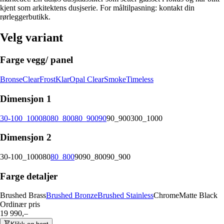
kjent som arkitektens dusjserie. For måltilpasning: kontakt din
rørleggerbutikk.
Velg variant
Farge vegg/ panel
Bronse
Clear
Frost
Klar
Opal Clear
Smoke
Timeless
Dimensjon 1
30-100_1000
80
80_800
80_900
90
90_900
300_1000
Dimensjon 2
30-100_1000
80
80_800
90
90_800
90_900
Farge detaljer
Brushed Brass
Brushed Bronze
Brushed Stainless
Chrome
Matte Black
Ordinær pris
19 990,–