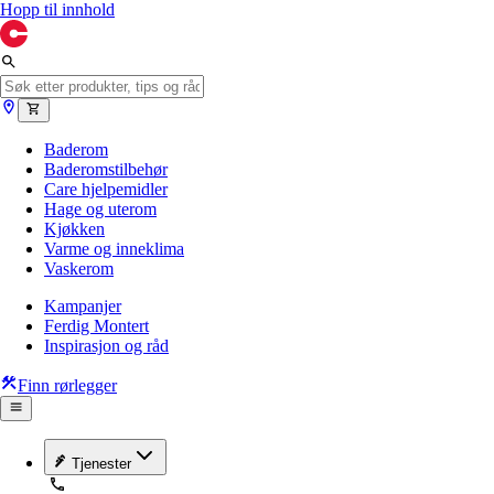
Hopp til innhold
Baderom
Baderomstilbehør
Care hjelpemidler
Hage og uterom
Kjøkken
Varme og inneklima
Vaskerom
Kampanjer
Ferdig Montert
Inspirasjon og råd
Finn rørlegger
Tjenester