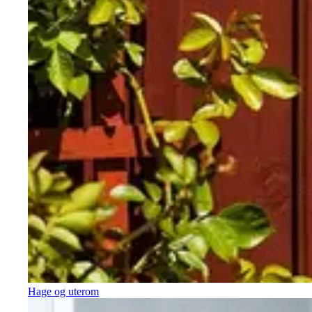
Hage og uterom